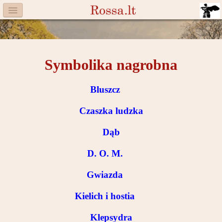
Menu
Facebook
Symbolika nagrobna
Komitet
Aktualności
Bluszcz
Książka
Czaszka ludzka
Moneta
Dąb
Cegiełki
D. O. M.
Rossa
Gwiazda
Trasy
Kielich i hostia
Darczyńcy
Klepsydra