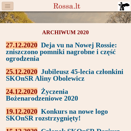
Menu
Facebook
ARCHIWUM 2020
Komitet
27.12.2020
Deja vu na Nowej Rossie:
Aktualności
zniszczono pomniki nagrobne i część
ogrodzenia
Książka
25.12.2020
Jubileusz 45-lecia członkini
Moneta
SKOnSR Aliny Obolewicz
Cegiełki
24.12.2020
Życzenia
Bożenarodzeniowe 2020
Rossa
19.12.2020
Konkurs na nowe logo
Trasy
SKOnSR rozstrzygnięty!
Darczyńcy