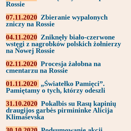
Rossie
07.11.2020
Zbieranie wypalonych
zniczy na Rossie
04.11.2020
Zniknęły biało-czerwone
wstęgi z nagrobków polskich żołnierzy
na Nowej Rossie
02.11.2020
Procesja żałobna na
cmentarzu na Rossie
01.11.2020
„Światełko Pamięci”.
Pamiętamy o tych, którzy odeszli
31.10.2020
Pokalbis su Rasų kapinių
draugijos garbės pirmininke Alicija
Klimaševska
30.10.2020
Podsumowanie akcji