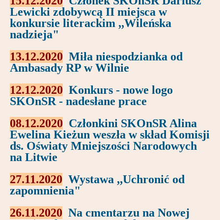
15.12.2020
Członek SKOnSR Dariusz
Partnerzy
Lewicki zdobywcą II miejsca w
konkursie literackim ,,Wileńska
Kontakt
nadzieja"
13.12.2020
Miła niespodzianka od
Ambasady RP w Wilnie
12.12.2020
Konkurs - nowe logo
SKOnSR - nadesłane prace
08.12.202
0
Członkini SKOnSR Alina
Ewelina Kieżun weszła w skład Komisji
ds. Oświaty Mniejszości Narodowych
na Litwie
27.11.2020
Wystawa ,,Uchronić od
zapomnienia"
26.11.2020
Na cmentarzu na Nowej