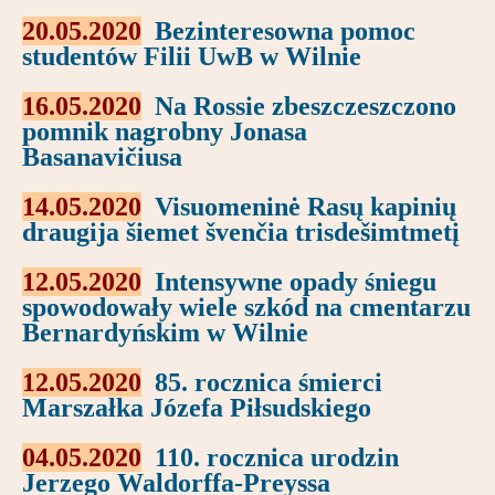
20.05.2020
Bezinteresowna pomoc
studentów Filii UwB w Wilnie
16.05.2020
Na Rossie zbeszczeszczono
pomnik nagrobny Jonasa
Basanavičiusa
14.05.2020
Visuomeninė Rasų kapinių
draugija šiemet švenčia trisdešimtmetį
12.05.2020
Intensywne opady śniegu
spowodowały wiele szkód na cmentarzu
Bernardyńskim w Wilnie
12.05.2020
85. rocznica śmierci
Marszałka Józefa Piłsudskiego
04.05.2020
110. rocznica urodzin
Jerzego Waldorffa-Preyssa