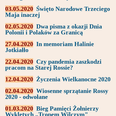
03.05.2020
Święto Narodowe Trzeciego
Maja inaczej
02.05.2020
Dwa pisma z okazji Dnia
Polonii i Polaków za Granicą
27.04.2020
In memoriam Halinie
Jotkiałło
22.04.2020
Czy pandemia zaszkodzi
pracom na Starej Rossie?
12.04.2020
Życzenia Wielkanocne 2020
02.04.2020
Wiosenne sprzątanie Rossy
2020 - odwołane
01.03.2020
Bieg Pamięci Żołnierzy
Wyklętych „Tropem Wilczym"