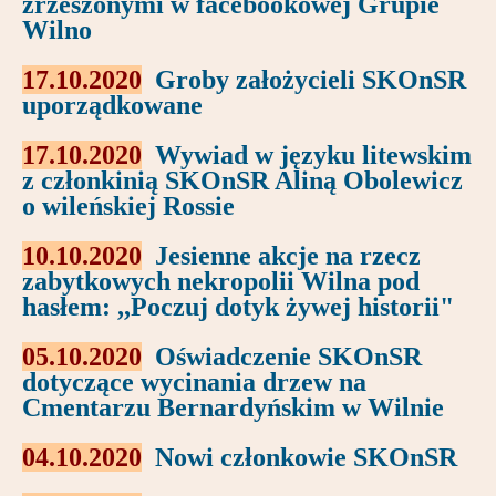
zrzeszonymi w facebookowej Grupie
Wilno
17.10.2020
Groby założycieli SKOnSR
uporządkowane
17.10.2020
Wywiad w języku litewskim
z członkinią SKOnSR Aliną Obolewicz
o wileńskiej Rossie
10.10.2020
Jesienne akcje na rzecz
zabytkowych nekropolii Wilna pod
hasłem: ,,Poczuj dotyk żywej historii"
05.10.2020
Oświadczenie SKOnSR
dotyczące wycinania drzew na
Cmentarzu Bernardyńskim w Wilnie
04.10.2020
Nowi członkowie SKOnSR