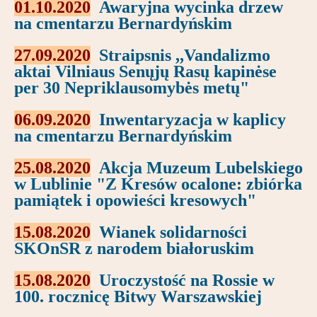
01.10.2020
Awaryjna wycinka drzew
na cmentarzu Bernardyńskim
27.09.2020
Straipsnis ,,Vandalizmo
aktai Vilniaus Senųjų Rasų kapinėse
per 30 Nepriklausomybės metų"
06.09.2020
Inwentaryzacja w kaplicy
na cmentarzu Bernardyńskim
25.08.2020
Akcja Muzeum Lubelskiego
w Lublinie "Z Kresów ocalone: zbiórka
pamiątek i opowieści kresowych"
15.08.2020
Wianek solidarności
SKOnSR z narodem białoruskim
15.08.2020
Uroczystość na Rossie w
100. rocznicę Bitwy Warszawskiej