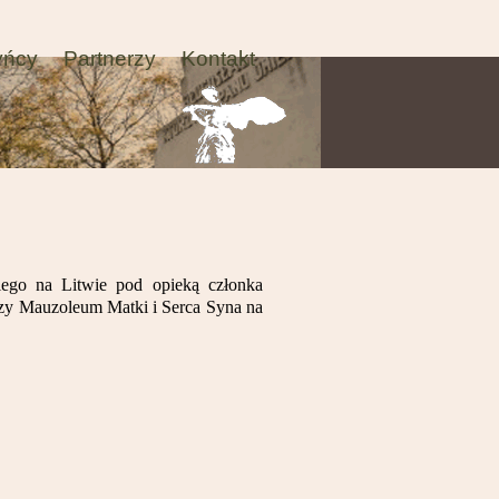
yńcy
Partnerzy
Kontakt
iego na Litwie pod opieką członka
zy Mauzoleum Matki i Serca Syna na