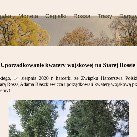
ążka
Moneta
Cegiełki
Rossa
Trasy
Darcz
Uporządkowanie kwatery wojskowej na Starej Rossie
iego, 14 sierpnia 2020 r. harcerki ze Związku Harcerstwa Polsk
tarą Rossą Adama Błaszkiewicza uporządkowali kwaterę wojskową pr
ujemy!