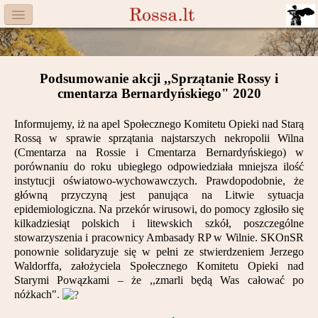
Menu
Facebook
Podsumowanie akcji ,,Sprzątanie Rossy i
Komitet
cmentarza Bernardyńskiego" 2020
Aktualności
Informujemy, iż na apel Społecznego Komitetu Opieki nad Starą
Rossą w sprawie sprzątania najstarszych nekropolii Wilna
Książka
(Cmentarza na Rossie i Cmentarza Bernardyńskiego) w
porównaniu do roku ubiegłego odpowiedziała mniejsza ilość
Moneta
instytucji oświatowo-wychowawczych. Prawdopodobnie, że
główną przyczyną jest panująca na Litwie sytuacja
epidemiologiczna. Na przekór wirusowi, do pomocy zgłosiło się
Cegiełki
kilkadziesiąt polskich i litewskich szkół, poszczególne
stowarzyszenia i pracownicy Ambasady RP w Wilnie. SKOnSR
Rossa
ponownie solidaryzuje się w pełni ze stwierdzeniem Jerzego
Waldorffa, założyciela Społecznego Komitetu Opieki nad
Trasy
Starymi Powązkami – że ,,zmarli będą Was całować po
nóżkach"
.
Darczyńcy