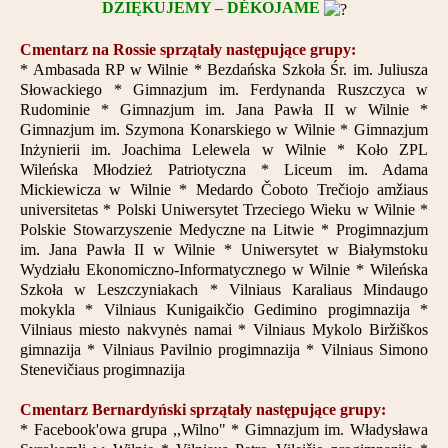
DZIĘKUJEMY – DĖKOJAME
Partnerzy
Cmentarz na Rossie sprzątały następujące grupy:
Kontakt
* Ambasada RP w Wilnie
* Bezdańska Szkoła Śr. im. Juliusza
Słowackiego
* Gimnazjum im. Ferdynanda Ruszczyca w
Rudominie
* Gimnazjum im. Jana Pawła II w Wilnie
*
Gimnazjum im. Szymona Konarskiego w Wilnie
* Gimnazjum
Inżynierii im. Joachima Lelewela w Wilnie
* Koło ZPL
Wileńska Młodzież Patriotyczna
* Liceum im. Adama
Mickiewicza w Wilnie
* Medardo Čoboto Trečiojo amžiaus
universitetas
* Polski Uniwersytet Trzeciego Wieku w Wilnie
*
Polskie Stowarzyszenie Medyczne na Litwie
* Progimnazjum
im. Jana Pawła II w Wilnie
* Uniwersytet w Białymstoku
Wydziału Ekonomiczno-Informatycznego w Wilnie
* Wileńska
Szkoła w Leszczyniakach
* Vilniaus Karaliaus Mindaugo
mokykla
* Vilniaus Kunigaikčio Gedimino progimnazija
*
Vilniaus miesto nakvynės namai * Vilniaus Mykolo Biržiškos
gimnazija * Vilniaus Pavilnio progimnazija * Vilniaus Simono
Stenevičiaus progimnazija
Cmentarz Bernardyński sprzątały następujące grupy:
* Facebook'owa grupa ,,Wilno" * Gimnazjum im. Władysława