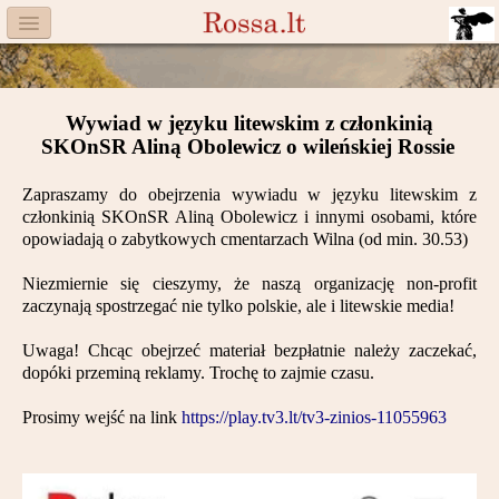
Menu
Facebook
Wywiad w języku litewskim z członkinią
Komitet
SKOnSR Aliną Obolewicz o wileńskiej Rossie
Aktualności
Zapraszamy do obejrzenia wywiadu w języku litewskim z
członkinią SKOnSR Aliną Obolewicz i innymi osobami, które
Książka
opowiadają o zabytkowych cmentarzach Wilna (od min. 30.53)
Moneta
Niezmiernie się cieszymy, że naszą organizację non-profit
zaczynają spostrzegać nie tylko polskie, ale i litewskie media!
Cegiełki
Uwaga! Chcąc obejrzeć materiał bezpłatnie należy zaczekać,
dopóki przeminą reklamy. Trochę to zajmie czasu.
Rossa
Prosimy wejść na link
https://play.tv3.lt/tv3-zinios-11055963
Trasy
Darczyńcy