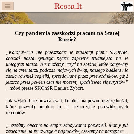
Menu
Facebook
Czy pandemia zaszkodzi pracom na Starej
Komitet
Rossie?
Aktualności
„Koronawirus nie przeszkodzi w realizacji planu SKOnSR,
chociaż nasza sytuacja będzie zapewne trudniejsza niż w
Książka
ubiegłych latach. Nie możemy liczyć na zbiórki, które odbywały
się na cmentarzu podczas majowych świąt, naszego budżetu nie
Moneta
zasilą również cegiełki, sprzedawane przez przewodników, gdyż
jeszcze przez pewien czas nie możemy spodziewać się turystów”
– mówi prezes SKOnSR Dariusz Żybort.
Cegiełki
Jak wyjaśnił rozmówca zw.lt, komitet ma pewne oszczędności,
Rossa
które pozwolą pomimo to na rozpoczęcie przewidzianych
remontów.
Trasy
„Jesteśmy obecnie na etapie zdobywania pozwoleń. Mamy już
Darczyńcy
zezwolenie na renowacje 4 nagrobków, czekamy na następne”
–