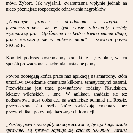
mówi Żybort. Jak wyjaśnił, kwarantanna wpłynie jednak na
Partnerzy
nieco późniejsze rozpoczęcie odnawiania nagrobków.
Kontakt
„Zamknięte granice i utrudnienia w związku z
przemieszczaniem się w tym czasie zatrzymały niestety
wykonawcę prac. Opóźnienie nie będzie trwało jednak długo,
prace rozpoczną się w połowie maja”
– zauważa prezes
SKOnSR.
Komitet podczas kwarantanny kontaktuje się zdalnie, w ten
sposób prowadzone są zebrania i ustalane plany.
Powoli dobiegają końca prace nad aplikacją na smartfony, która
umożliwi zwiedzanie cmentarza kilkoma, tematycznymi trasami.
Przewidziana jest trasa powstańców, rodziny Piłsudskich,
lekarzy wileńskich i inne. W aplikacji znajdzie się też
podstawowa trasa opisująca najważniejsze pomniki na Rossie,
przeznaczona dla osób, które zwiedzają cmentarz bez
przewodnika i potrzebują bazowych informacji
„Zostały pewne szczegóły do dopracowania, by aplikacja działa
sprawnie. Tą sprawą zajmuje się członek SKOnSR Dariusz