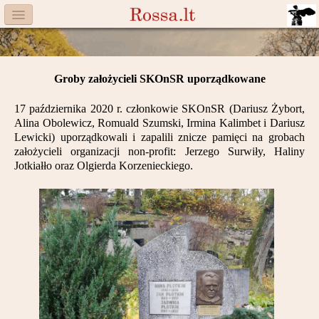
Menu
Facebook
Groby założycieli SKOnSR uporządkowane
Komitet
17 października 2020 r. członkowie SKOnSR (Dariusz Żybort,
Aktualności
Alina Obolewicz, Romuald Szumski, Irmina Kalimbet i Dariusz
Lewicki) uporządkowali i zapalili znicze pamięci na grobach
Książka
założycieli organizacji non-profit: Jerzego Surwiły, Haliny
Jotkiałło oraz Olgierda Korzenieckiego.
Moneta
Cegiełki
Rossa
Trasy
Darczyńcy