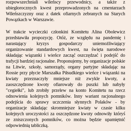
rozpowszechniali wileńscy przewodnicy, a także z
Partnerzy
ubiegłorocznych kwest przeprowadzonych na cmentarzach
Wileńszczyzny oraz z datek ofiarnych zebranych na Starych
Kontakt
Powązkach w Warszawie.
W trakcie wycieczki członkini Komitetu Alina Obolewicz
przedstawiła propozycję. Otóż, ze względu na pandemię i
narastający kryzys gospodarczy uniemożliwiający
organizowanie standardowych kwest, na święta narodowe
składając wiązanki i wieńce zacząć oszczędzać i podejść do
trafycji bardziej racjonalne. Proponujemy, by organizacje polskie
na Litwie, szkoły, samorządy, organy partyjne składając na
Rossie przy płycie Marszałka Piłsudkiego wieńce i wiązanki na
kwiaty przeznaczyły mniejsze niż zwykle kwoty, a
zaoszczędzone kwoty ofiarowały do puszki lub nabyły
"cegiełki", lub zrobiły przelew na konto Komitetu na rzecz
odnowienia kolejnych pomników. Inny wariant racjonalnego
podejścia do sprawy uczczenia słynnych Polaków - by
organizacje składając skromniejsze kwiaty w czasie kilku
kolejnych uroczystości za oszczędzone kwoty odnowiły któryś
ze zniszczonych pomników, co można będzie upamiętnić
odpowiednią tabliczką.