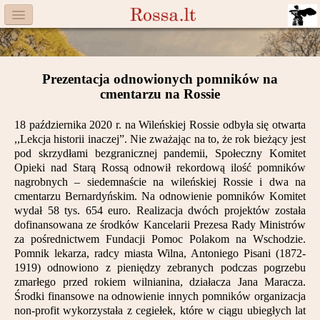
Menu
Facebook
Prezentacja odnowionych pomników na
Komitet
cmentarzu na Rossie
Aktualności
18 października 2020 r. na Wileńskiej Rossie odbyła się otwarta
,,Lekcja historii inaczej”.
Nie zważając na to, że rok bieżący jest
Książka
pod skrzydłami bezgranicznej pandemii, Społeczny Komitet
Opieki nad Starą Rossą odnowił rekordową ilość pomników
Moneta
nagrobnych
– siedemnaście na wile
ńskiej Rossie i dwa na
cmentarzu Bernardyńskim. Na odnowienie pomników Komitet
wydał 58 tys. 654 euro. Realizacja dwóch projektów
Cegiełki
została
dofinansowana ze środków Kancelarii Prezesa Rady Ministrów
za pośrednictwem Fundacji Pomoc Polakom na Wschodzie.
Rossa
Pomnik lekarza, radcy miasta Wilna, Antoniego Pisani (1872-
1919) odnowiono z pieniędzy zebranych podczas pogrzebu
Trasy
zmarłego przed rokiem wilnianina, działacza Jana Maracza.
Środki finansowe na odnowienie innych pomników organizacja
Darczyńcy
non-profit wykorzystała z cegiełek, które w ciągu ubiegłych lat