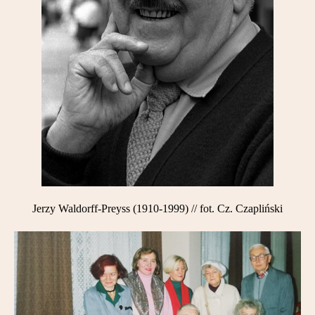
Jerzy Waldorff-Preyss (1910-1999) // fot. Cz. Czapliński