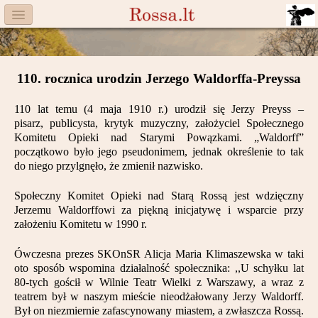
Menu
Facebook
110. rocznica urodzin Jerzego Waldorffa-Preyssa
Komitet
110 lat temu (4 maja 1910 r.) urodził się Jerzy Preyss –
Aktualności
pisarz
,
publicysta
, krytyk muzyczny, założyciel Społecznego
Komitetu Opieki nad Starymi Powązkami. „Waldorff”
Książka
początkowo było jego pseudonimem, jednak określenie to tak
do niego przylgnęło, że zmienił nazwisko.
Moneta
Społeczny Komitet Opieki nad Starą Rossą jest wdzięczny
Cegiełki
Jerzemu Waldorffowi za piękną inicjatywę i wsparcie przy
założeniu Komitetu w 1990 r.
Rossa
Ówczesna prezes SKOnSR Alicja Maria Klimaszewska w taki
oto sposób wspomina działalność społecznika: ,,U schyłku lat
Trasy
80-tych gościł w Wilnie Teatr Wielki z Warszawy, a wraz z
teatrem był w naszym mieście nieodżałowany Jerzy Waldorff.
Darczyńcy
Był on niezmiernie zafascynowany miastem, a zwłaszcza Rossą.