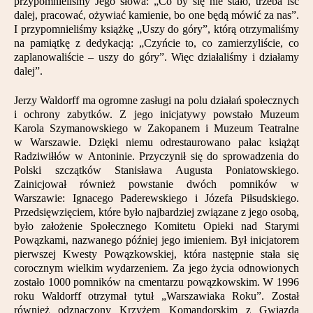
przypomnieliśmy Jego słowa: „Co by się nie stało, trzeba iść
dalej, pracować, ożywiać kamienie, bo one będą mówić za nas”.
I przypomnieliśmy książkę „Uszy do góry”, którą otrzymaliśmy
na pamiątkę z dedykacją: „Czyńcie to, co zamierzyliście, co
zaplanowaliście – uszy do góry”. Więc działaliśmy i działamy
dalej”.
Jerzy Waldorff ma ogromne zasługi na polu działań społecznych
i ochrony zabytków. Z jego inicjatywy powstało Muzeum
Karola Szymanowskiego w Zakopanem i Muzeum Teatralne
w Warszawie. Dzięki niemu odrestaurowano pałac książąt
Radziwiłłów w Antoninie. Przyczynił się do sprowadzenia do
Polski szczątków Stanisława Augusta Poniatowskiego.
Zainicjował również powstanie dwóch pomników w
Warszawie: Ignacego Paderewskiego i Józefa Piłsudskiego.
Przedsięwzięciem, które było najbardziej związane z jego osobą,
było założenie Społecznego Komitetu Opieki nad Starymi
Powązkami, nazwanego później jego imieniem. Był inicjatorem
pierwszej Kwesty Powązkowskiej, która następnie stała się
corocznym wielkim wydarzeniem. Za jego życia odnowionych
zostało 1000 pomników na cmentarzu powązkowskim. W 1996
roku Waldorff otrzymał tytuł „Warszawiaka Roku”. Został
również odznaczony Krzyżem Komandorskim z Gwiazdą