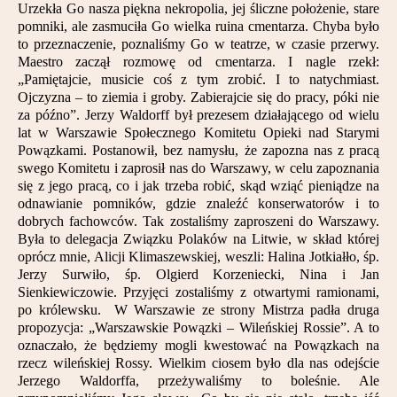
Urzekła Go nasza piękna nekropolia, jej śliczne położenie, stare
Partnerzy
pomniki, ale zasmuciła Go wielka ruina cmentarza. Chyba było
to przeznaczenie, poznaliśmy Go w teatrze, w czasie przerwy.
Kontakt
Maestro zaczął rozmowę od cmentarza. I nagle rzekł:
„Pamiętajcie, musicie coś z tym zrobić. I to natychmiast.
Ojczyzna – to ziemia i groby. Zabierajcie się do pracy, póki nie
za późno”. Jerzy Waldorff był prezesem działającego od wielu
lat w Warszawie Społecznego Komitetu Opieki nad Starymi
Powązkami. Postanowił, bez namysłu, że zapozna nas z pracą
swego Komitetu i zaprosił nas do Warszawy, w celu zapoznania
się z jego pracą, co i jak trzeba robić, skąd wziąć pieniądze na
odnawianie pomników, gdzie znaleźć konserwatorów i to
dobrych fachowców. Tak zostaliśmy zaproszeni do Warszawy.
Była to delegacja Związku Polaków na Litwie, w skład której
oprócz mnie, Alicji Klimaszewskiej, weszli: Halina Jotkiałło, śp.
Jerzy Surwiło, śp. Olgierd Korzeniecki, Nina i Jan
Sienkiewiczowie. Przyjęci zostaliśmy z otwartymi ramionami,
po królewsku. W Warszawie ze strony Mistrza padła druga
propozycja: „Warszawskie Powązki – Wileńskiej Rossie”. A to
oznaczało, że będziemy mogli kwestować na Powązkach na
rzecz wileńskiej Rossy. Wielkim ciosem było dla nas odejście
Jerzego Waldorffa, przeżywaliśmy to boleśnie. Ale