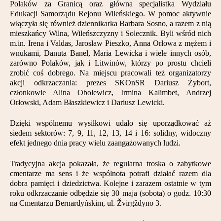
Polaków za Granicą oraz główna specjalistka Wydziału
Partnerzy
Edukacji Samorządu Rejonu Wileńskiego. W pomoc aktywnie
włączyła się również dziennikarka Barbara Sosno, a razem z nią
Kontakt
mieszkańcy Wilna, Wileńszczyzny i Solecznik. Byli wśród nich
m.in. Irena i Valdas, Jarosław Pieszko, Anna Orłowa z mężem i
wnukami, Danuta Banel, Maria Lewicka i wiele innych osób,
zarówno Polaków, jak i Litwinów, którzy po prostu chcieli
zrobić coś dobrego. Na miejscu pracowali też organizatorzy
akcji odkrzaczania: prezes SKOnSR Dariusz Żybort,
członkowie Alina Obolewicz, Irmina Kalimbet, Andrzej
Orłowski, Adam Błaszkiewicz i Dariusz Lewicki.
Dzięki wspólnemu wysiłkowi udało się uporządkować aż
siedem sektorów: 7, 9, 11, 12, 13, 14 i 16: solidny, widoczny
efekt jednego dnia pracy wielu zaangażowanych ludzi.
Tradycyjna akcja pokazała, że regularna troska o zabytkowe
cmentarze ma sens i że wspólnota potrafi działać razem dla
dobra pamięci i dziedzictwa. Kolejne i zarazem ostatnie w tym
roku odkrzaczanie odbędzie się 30 maja (sobota) o godz. 10:30
na Cmentarzu Bernardyńskim, ul. Žvirgždyno 3.