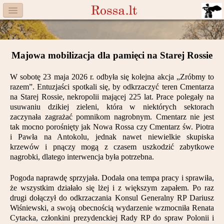
Menu
Facebook
Majowa mobilizacja dla pamięci na Starej Rossie
Komitet
W sobotę 23 maja 2026 r. odbyła się kolejna akcja „Zróbmy to
Aktualności
razem”. Entuzjaści spotkali się, by odkrzaczyć teren Cmentarza
na Starej Rossie, nekropolii mającej 225 lat. Prace polegały na
Książka
usuwaniu dzikiej zieleni, która w niektórych sektorach
zaczynała zagrażać pomnikom nagrobnym. Cmentarz nie jest
Moneta
tak mocno porośnięty jak Nowa Rossa czy Cmentarz św. Piotra
i Pawła na Antokolu, jednak nawet niewielkie skupiska
krzewów i pnączy mogą z czasem uszkodzić zabytkowe
Cegiełki
nagrobki, dlatego interwencja była potrzebna.
Rossa
Pogoda naprawdę sprzyjała. Dodała ona tempa pracy i sprawiła,
że wszystkim działało się lżej i z większym zapałem. Po raz
Trasy
drugi dołączył do odkrzaczania Konsul Generalny RP Dariusz
Wiśniewski, a swoją obecnością wydarzenie wzmocniła Renata
Darczyńcy
Cytacka, członkini prezydenckiej Rady RP do spraw Polonii i