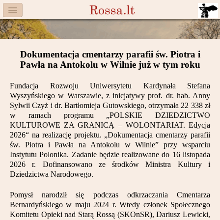
Menu
Facebook
Dokumentacja cmentarzy parafii św. Piotra i
Komitet
Pawła na Antokolu w Wilnie już w tym roku
Aktualności
Fundacja Rozwoju Uniwersytetu Kardynała Stefana
Wyszyńskiego w Warszawie, z inicjatywy prof. dr. hab. Anny
Książka
Sylwii Czyż i dr. Bartłomieja Gutowskiego, otrzymała 22 338 zł
w ramach programu „POLSKIE DZIEDZICTWO
Moneta
KULTUROWE ZA GRANICĄ – WOLONTARIAT. Edycja
2026“ na realizację projektu. „Dokumentacja cmentarzy parafii
św. Piotra i Pawła na Antokolu w Wilnie” przy wsparciu
Cegiełki
Instytutu Polonika. Zadanie będzie realizowane do 16 listopada
2026 r. Dofinansowano ze środków Ministra Kultury i
Rossa
Dziedzictwa Narodowego.
Trasy
Pomysł narodził się podczas odkrzaczania Cmentarza
Bernardyńskiego w maju 2024 r. Wtedy członek Społecznego
Darczyńcy
Komitetu Opieki nad Starą Rossą (SKOnSR), Dariusz Lewicki,