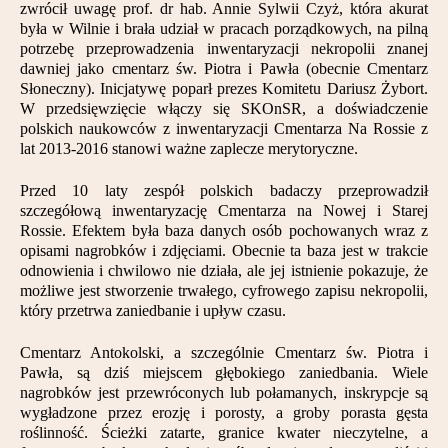
zwrócił uwagę prof. dr hab. Annie Sylwii Czyż, która akurat
Partnerzy
była w Wilnie i brała udział w pracach porządkowych, na pilną
potrzebę przeprowadzenia inwentaryzacji nekropolii znanej
Kontakt
dawniej jako cmentarz św. Piotra i Pawła (obecnie Cmentarz
Słoneczny). Inicjatywę poparł prezes Komitetu Dariusz Żybort.
W przedsięwzięcie włączy się SKOnSR, a doświadczenie
polskich naukowców z inwentaryzacji Cmentarza Na Rossie z
lat 2013-2016 stanowi ważne zaplecze merytoryczne.
Przed 10 laty zespół polskich badaczy przeprowadził
szczegółową inwentaryzację Cmentarza na Nowej i Starej
Rossie. Efektem była baza danych osób pochowanych wraz z
opisami nagrobków i zdjęciami. Obecnie ta baza jest w trakcie
odnowienia i chwilowo nie działa, ale jej istnienie pokazuje, że
możliwe jest stworzenie trwałego, cyfrowego zapisu nekropolii,
który przetrwa zaniedbanie i upływ czasu.
Cmentarz Antokolski, a szczególnie Cmentarz św. Piotra i
Pawła, są dziś miejscem głębokiego zaniedbania. Wiele
nagrobków jest przewróconych lub połamanych, inskrypcje są
wygładzone przez erozję i porosty, a groby porasta gęsta
roślinność. Ścieżki zatarte, granice kwater nieczytelne, a