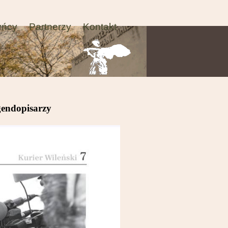
yńcy
Partnerzy
Kontakt
egendopisarzy