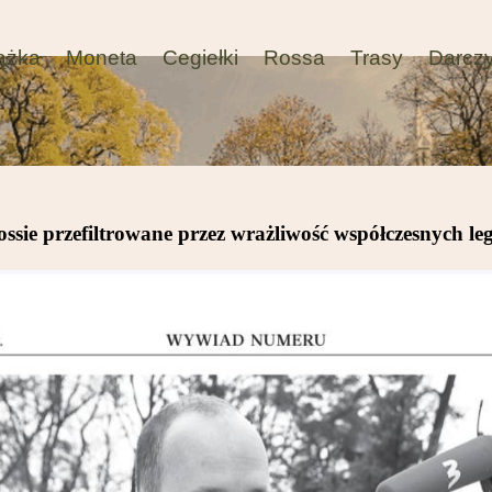
ążka
Moneta
Cegiełki
Rossa
Trasy
Darcz
ossie przefiltrowane przez wrażliwość współczesnych l