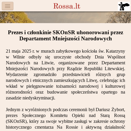
Menu
Facebook
Prezes i członkinie SKOnSR uhonorowani przez
Komitet
Departament Mniejszości Narodowych
Aktualności
21 maja 2025 r. w murach zabytkowego kościoła św. Katarzyny
w Wilnie odbyły się uroczyste obchody Dnia Wspólnot
Książka
Narodowych na Litwie, organizowane przez Departament
Mniejszości Narodowych przy Rządzie Republiki Litewskiej.
Moneta
Wydarzenie zgromadziło przedstawicieli różnych grup
narodowych i etnicznych zamieszkujących Litwę, celebrując ich
wkład w pielęgnowanie tożsamości narodowej i kulturowej
Cegiełki
różnorodności oraz budowanie społeczeństwa opartego na
zasadzie niedyskryminacji.
Rossa
Jednym z wyróżnionych podczas ceremonii był Dariusz Żybort,
Trasy
prezes Społecznego Komitetu Opieki nad Starą Rossą
(SKOnSR), który za swoje wybitne zasługi w zakresie ochrony
Darczyńcy
historycznego cmentarza Na Rossie i aktywną działalność