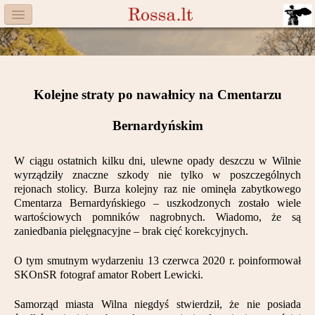
Menu
Facebook
Komitet
Kolejne straty po nawałnicy na Cmentarzu
Aktualności
Bernardyńskim
Książka
W ciągu ostatnich kilku dni, ulewne opady deszczu w Wilnie
wyrządziły znaczne szkody nie tylko w poszczególnych
Moneta
rejonach stolicy. Burza kolejny raz nie ominęła zabytkowego
Cmentarza Bernardyńskiego – uszkodzonych zostało wiele
Cegiełki
wartościowych pomników nagrobnych. Wiadomo, że są
zaniedbania pielęgnacyjne – brak cięć korekcyjnych.
Rossa
O tym smutnym wydarzeniu 13 czerwca 2020 r. poinformował
Trasy
SKOnSR fotograf amator Robert Lewicki.
Darczyńcy
Samorząd miasta Wilna niegdyś stwierdził, że nie posiad
a