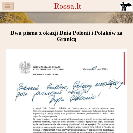
Menu
Facebook
Dwa pisma z okazji Dnia Polonii i Polaków za
Komitet
Granicą
Aktualności
Książka
Moneta
Cegiełki
Rossa
Trasy
Darczyńcy