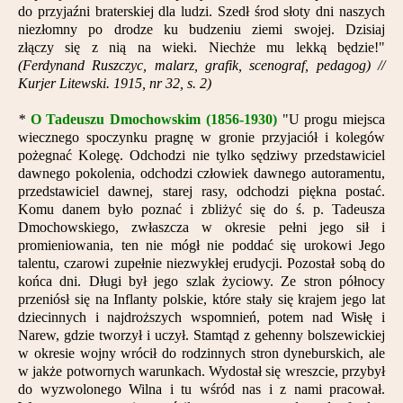
do przyjaźni braterskiej dla ludzi. Szedł środ słoty dni naszych
niezłomny po drodze ku budzeniu ziemi swojej. Dzisiaj
złączy się z nią na wieki. Niechże mu lekką będzie!"
(Ferdynand Ruszczyc, malarz, grafik, scenograf, pedagog) //
Kurjer Litewski. 1915, nr 32, s. 2)
*
O Tadeuszu Dmochowskim (1856-1930)
"
U progu miejsca
wiecznego spoczynku pragnę w gronie przyjaciół i kolegów
pożegnać Kolegę. Odchodzi nie tylko sędziwy przedstawiciel
dawnego pokolenia, odchodzi człowiek dawnego autoramentu,
przedstawiciel dawnej, starej rasy, odchodzi piękna postać.
Komu danem było poznać i zbliżyć się do ś. p. Tadeusza
Dmochowskiego, zwłaszcza w okresie pełni jego sił i
promieniowania, ten nie mógł nie poddać się urokowi Jego
talentu, czarowi zupełnie niezwykłej erudycji. Pozostał sobą do
końca dni. Długi był jego szlak życiowy. Ze stron północy
przeniósł się na Inflanty polskie, które stały się krajem jego lat
dziecinnych i najdroższych wspomnień, potem nad Wisłę i
Narew, gdzie tworzył i uczył. Stamtąd z gehenny bolszewickiej
w okresie wojny wrócił do rodzinnych stron dyneburskich, ale
w jakże potwornych warunkach. Wydostał się wreszcie, przybył
do wyzwolonego Wilna i tu wśród nas i z nami pracował.