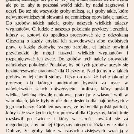
Partnerzy
ale po to, aby tu pozostał wśród nich, by nadal zagrzewał i
uczył. Bo też nie wszystkie groby milczą, są i groby takie, które
najwymowniejszymi słowami najcenniejszą opowiadają naukę.
Kontakt
Do grobów takich należą groby naszych wielkich tułaczy
wygnańców. Ci ludzie z naszego pokolenia przykrzy i zrzędni,
którzy są gotowi do upadłego procesować się z odzyskaną
Ojczyzną o każdy artykuł ich zawodowych albo osobistych
praw, o każdą złotówkę swego zarobku, ci ludzie powinni
przychodzić do mogił naszych wielkich wygnańców i
rozpamiętywać ich życie. Do grobów tych należy prowadzić
najmłodsze pokolenie Polaków, by od tych grobów uczyły się
bezinteresownie pracować dla Ojczyzny. Nad jednym z takich
grobów w tej chwili stoimy. Uczy on nas, że był znakomity
profesor, dla którego audytorium bywało za małe w
największych salach uniwersytetu, profesor, który posiadł
wielką, świetną chwałę naukową, pracując z własnej woli w
warunkach, jakie byłyby nie do zniesienia dla najuboższych z
jego słuchaczy. Grób ten nas uczy, że był wielki polski patriota,
który całe swe życie ciężko pracował dla Ojczyzny, której imię
rozsławił po świecie i który w starości uważał się za
niegodnego, aby od tej Ojczyzny otrzymać łóżko w szpitalu.
Dobrze, że groby takie w czasach dzisiejszych wracają z