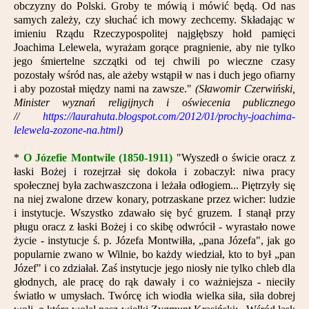
obczyzny do Polski. Groby te mówią i mówić będą. Od nas
samych zależy, czy słuchać ich mowy zechcemy. Składając w
imieniu Rządu Rzeczypospolitej najgłębszy hołd pamięci
Joachima Lelewela, wyrażam gorące pragnienie, aby nie tylko
jego śmiertelne szczątki od tej chwili po wieczne czasy
pozostały wśród nas, ale ażeby wstąpił w nas i duch jego ofiarny
i aby pozostał między nami na zawsze."
(Sławomir Czerwiński,
Minister wyznań religijnych i oświecenia publicznego
//
https://laurahuta.blogspot.com/2012/01/prochy-joachima-
lelewela-zozone-na.html
)
*
O Józefie Montwile (1850-1911)
"Wyszedł o świcie oracz z
łaski Bożej i rozejrzał się dokoła i zobaczył: niwa pracy
społecznej była zachwaszczona i leżała odłogiem... Piętrzyły się
na niej zwalone drzew konary, potrzaskane przez wicher: ludzie
i instytucje. Wszystko zdawało się być gruzem. I stanął przy
pługu oracz z łaski Bożej i co skibę odwrócił - wyrastało nowe
życie - instytucje ś. p. Józefa Montwiłła, „pana Józefa", jak go
popularnie zwano w Wilnie, bo każdy wiedział, kto to był „pan
Józef" i co zdziałał. Zaś instytucje jego niosły nie tylko chleb dla
głodnych, ale pracę do rąk dawały i co ważniejsza - nieciły
światło w umysłach. Twórcę ich wiodła wielka siła, siła dobrej