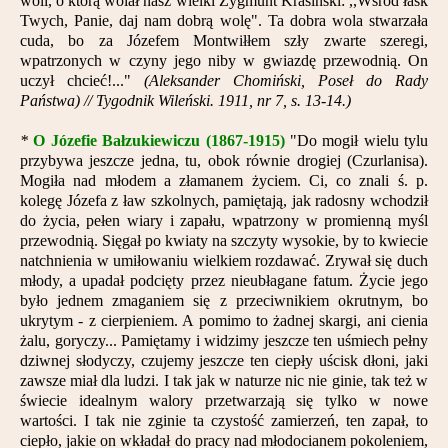
woli, o którą wolał nasz wielki Zygmunt Krasiński: ,,Wśród łask
Twych, Panie, daj nam dobrą wolę". Ta dobra wola stwarzała
cuda, bo za Józefem Montwiłłem szły zwarte szeregi,
wpatrzonych w czyny jego niby w gwiazdę przewodnią. On
uczył chcieć!..."
(Aleksander Chomiński, Poseł do Rady
Państwa) // Tygodnik Wileński. 1911, nr 7, s. 13-14.)
*
O Józefie Bałzukiewiczu
(1867-1915)
"Do mogił wielu tylu
przybywa jeszcze jedna, tu, obok równie drogiej (Czurlanisa).
Mogiła nad młodem a złamanem życiem. Ci, co znali ś. p.
kolegę Józefa z ław szkolnych, pamiętają, jak radosny wchodził
do życia, pełen wiary i zapału, wpatrzony w promienną myśl
przewodnią. Sięgał po kwiaty na szczyty wysokie, by to kwiecie
natchnienia w umiłowaniu wielkiem rozdawać. Zrywał się duch
młody, a upadał podcięty przez nieubłagane fatum. Życie jego
było jednem zmaganiem się z przeciwnikiem okrutnym, bo
ukrytym - z cierpieniem. A pomimo to żadnej skargi, ani cienia
żalu, goryczy... Pamiętamy i widzimy jeszcze ten uśmiech pełny
dziwnej słodyczy, czujemy jeszcze ten ciepły uścisk dłoni, jaki
zawsze miał dla ludzi. I tak jak w naturze nic nie ginie, tak też w
świecie idealnym walory przetwarzają się tylko w nowe
wartości. I tak nie zginie ta czystość zamierzeń, ten zapał, to
ciepło, jakie on wkładał do pracy nad młodocianem pokoleniem,