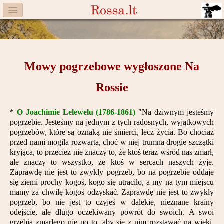
Menu
Facebook
Komitet
Mowy pogrzebowe wygłoszone Na
Aktualności
Rossie
Książka
*
O Joachimie Lelewelu (1786-1861)
"Na dziwnym jesteśmy
pogrzebie. Jesteśmy na jednym z tych radosnych, wyjątkowych
Moneta
pogrzebów, które są oznaką nie śmierci, lecz życia. Bo chociaż
przed nami mogiła rozwarta, choć w niej trumna drogie szczątki
Cegiełki
kryjąca, to przecież nie znaczy to, że ktoś teraz wśród nas zmarł,
ale znaczy to wszystko, że ktoś w sercach naszych żyje.
Rossa
Zaprawdę nie jest to zwykły pogrzeb, bo na pogrzebie oddaje
się ziemi prochy kogoś, kogo się utraciło, a my na tym miejscu
Trasy
mamy za chwilę kogoś odzyskać. Zaprawdę nie jest to zwykły
pogrzeb, bo nie jest to czyjeś w dalekie, nieznane krainy
Darczyńcy
odejście, ale długo oczekiwany powrót do swoich. A swoi
grzebią zmarłego nie po to, aby się z nim rozstawać na wieki,