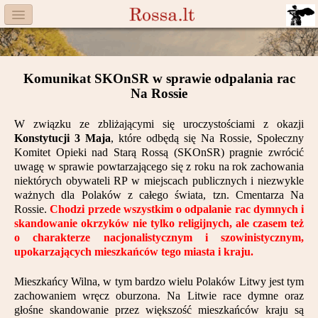
Menu
Facebook
Komunikat SKOnSR w sprawie odpalania rac
Komitet
Na Rossie
Aktualności
W związku ze zbliżającymi się uroczystościami z okazji
Konstytucji 3 Maja
, które odbędą się Na Rossie, Społeczny
Książka
Komitet Opieki nad Starą Rossą (SKOnSR) pragnie zwrócić
uwagę w sprawie powtarzającego się z roku na rok zachowania
Moneta
niektórych obywateli RP w miejscach publicznych i niezwykle
ważnych dla Polaków z całego świata, tzn. Cmentarza Na
Rossie.
Cegiełki
Chodzi przede wszystkim o odpalanie rac dymnych i
skandowanie okrzyków nie tylko religijnych, ale czasem też
o charakterze nacjonalistycznym i szowinistycznym,
Rossa
upokarzających mieszkańców tego miasta i kraju.
Trasy
Mieszkańcy Wilna, w tym bardzo wielu Polaków Litwy jest tym
zachowaniem wręcz oburzona. Na Litwie race dymne oraz
Darczyńcy
głośne skandowanie przez większość mieszkańców kraju są