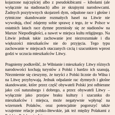
kojarzone najczęściej albo z pseudokibicami – kibolami (ale
Partnerzy
wyłącznie na stadionach) albo ze skrajnymi narodowcami.
Żadnych pozytywnych skojarzeń dym, odpalone race i głośne i
Kontakt
rytmiczne skandowanie rozmaitych haseł na Litwie nie
wywołują, choć zdajemy sobie sprawę z tego, że w Polsce w
ostatnich latach race dymne przeniosły się ze stadionów na
Marsze Niepodległości, a nawet w miejsca kultu religijnego. Na
Litwie jednak takie zachowanie jest niezrozumiałe i dla
większości mieszkańców nie do przyjęcia. Tego typu
zachowanie w miejscach otaczanych czcią i szacunkiem wprost
godzi w uczucia mieszkańców Litwy.
Pragniemy podkreślić, że Wilnianie i mieszkańcy Litwy różnych
narodowości kochają turystów z Polski i bardzo ich szanują.
Niezmiernie się cieszymy, że turyści z Polski licznie do Wilna i
na Litwę przybywają. Jednak odpalanie rac dymnych i głośne
skandowanie, które przez część obywateli Polski jest odbierane
jako coś naturalnego i dobrego, a przez obywateli Litwy –
wyłącznie jako przejaw braku kultury i szacunku do
mieszkańców i miejsca, może negatywnie wpłynąć na
wizerunek Polaków, oraz potencjalnie pogorszyć także
wzajemne relacje polsko-litewskie, jak też między Polakami z