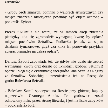
zabytków.
- Groby osób znanych, pomniki o walorach artystycznych czy
mające znaczenie historyczne powinny być objęte ochroną –
podkreśla Żybort.
Prezes SKOnSR nie wątpi, że w ramach akcji zbierania
pieniędzy uda się zgromadzić wymaganą kwotę by opłacić
miejsce pochówku Sztrallów. Podkreśla jednak, że są to
działania tymczasowe, gdyż „za kilka lat ponownie przyjdzie
zbierać pieniądze na dalszą opłatę”.
Dariusz Żybort zapowiada też, że gdyby nie udało się zebrać
wymaganej kwoty oraz doszło do likwidacji grobów, SKOnSR
będzie ubiegł się o ekshumację szczątków Jana Sztralla i Reginy
ze Sztrallów Sobeckiej i przeniesienia ich na Rossę do
grobu
Bolesława Sztralla
.
- Bolesław Sztrall spoczywa na Rossie przy głównej kaplicy
naprzeciwko Czarnego Anioła. Ten grobowiec został
odnowiony m.in. przez stronę litewską i jest na liście zabytków
– podkreśla Żybort.