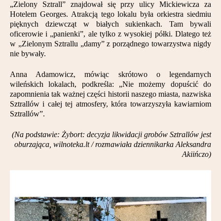
„Zielony Sztrall” znajdował się przy ulicy Mickiewicza za
Hotelem Georges. Atrakcją tego lokalu była orkiestra siedmiu
pięknych dziewcząt w białych sukienkach. Tam bywali
oficerowie i „panienki”, ale tylko z wysokiej półki. Dlatego też
w „Zielonym Sztrallu „damy” z porządnego towarzystwa nigdy
nie bywały.
Anna Adamowicz, mówiąc skrótowo o legendarnych
wileńskich lokalach, podkreśla: „Nie możemy dopuścić do
zapomnienia tak ważnej części historii naszego miasta, nazwiska
Sztrallów i całej tej atmosfery, która towarzyszyła kawiarniom
Sztrallów”.
(Na podstawie: Żybort: decyzja likwidacji grobów Sztrallów jest
oburzająca, wilnoteka.lt / rozmawiała dziennikarka Aleksandra
Akiińczo)