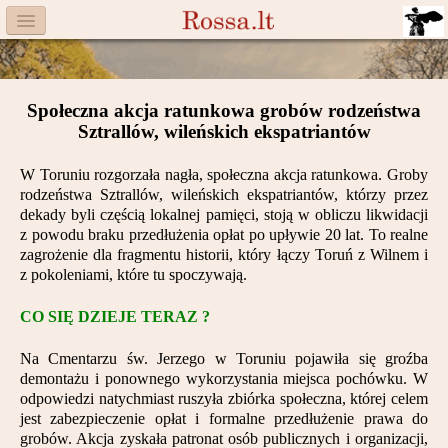
Menu
Facebook
Społeczna akcja ratunkowa grobów rodzeństwa
Komitet
Sztrallów, wileńskich ekspatriantów
Aktualności
W Toruniu rozgorzała nagła, społeczna akcja ratunkowa. Groby
rodzeństwa Sztrallów, wileńskich ekspatriantów, którzy przez
Książka
dekady byli częścią lokalnej pamięci, stoją w obliczu likwidacji
z powodu braku przedłużenia opłat po upływie 20 lat. To realne
Moneta
zagrożenie dla fragmentu historii, który łączy Toruń z Wilnem i
z pokoleniami, które tu spoczywają.
Cegiełki
CO SIĘ DZIEJE TERAZ ?
Rossa
Na Cmentarzu św. Jerzego w Toruniu pojawiła się groźba
demontażu i ponownego wykorzystania miejsca pochówku. W
Trasy
odpowiedzi natychmiast ruszyła zbiórka społeczna, której celem
jest zabezpieczenie opłat i formalne przedłużenie prawa do
Darczyńcy
grobów. Akcja zyskała patronat osób publicznych i organizacji,