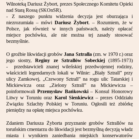
Wilnoteką Dariusz Żybort, prezes Społecznego Komitetu Opieki
nad Starą Rossą (SKOnSR).
- Z naszego punktu widzenia decyzja jest oburzająca i
niezrozumiała – mówi
Dariusz Żybort
. – Rozumiem, że w
Polsce, jak również w innych państwach, należy opłacać
miejsce pochówku, ale nie można tej zasady stosować
bezmyślnie.
O groźbie likwidacji grobów
Jana Sztralla
(zm. w 1970 r.) oraz
jego siostry,
Reginy ze Sztrallów Sobeckiej
(1895-1973)
- przedstawicieli znanej wileńskiej przedwojennej rodziny,
właścicieli legendarnych lokali w Wilnie: „Biały Sztrall” przy
ulicy Zamkowej, „Czewony Sztrall” na rogu ulic Tatarskiej i
Mickiewicza oraz „Zielony Sztrall” na Mickiewicza –
poinformowali
Przemysław Bańkowski
– Konsul Honorowy
Litwy w Toruniu oraz
Karol Sienkiewicz
– prezes Oddziału
Związku Szlachty Polskiej w Toruniu. Ogłosili też zbiórkę
pieniędzy na opłatę miejsca pochówku.
Zdaniem Dariusza Żyborta przyznanie grobów Sztrallów na
toruńskim cmentarzu do likwidacji jest bezmyślną decyzją władz
miasta i wynikiem zaniedbania miejskich konserwatorów