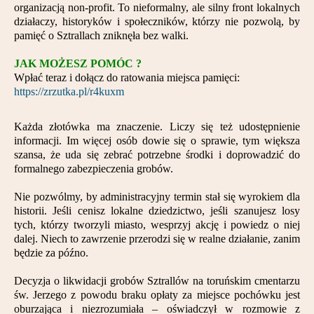
organizacją non-profit. To nieformalny, ale silny front lokalnych
działaczy, historyków i społeczników, którzy nie pozwolą, by
pamięć o Sztrallach zniknęła bez walki.
JAK MOŻESZ POMÓC ?
Wpłać teraz i dołącz do ratowania miejsca pamięci:
https://zrzutka.pl/r4kuxm
Każda złotówka ma znaczenie. Liczy się też udostępnienie
informacji. Im więcej osób dowie się o sprawie, tym większa
szansa, że uda się zebrać potrzebne środki i doprowadzić do
formalnego zabezpieczenia grobów.
Nie pozwólmy, by administracyjny termin stał się wyrokiem dla
historii. Jeśli cenisz lokalne dziedzictwo, jeśli szanujesz losy
tych, którzy tworzyli miasto, wesprzyj akcję i powiedz o niej
dalej. Niech to zawrzenie przerodzi się w realne działanie, zanim
będzie za późno.
Decyzja o likwidacji grobów Sztrallów na toruńskim cmentarzu
św. Jerzego z powodu braku opłaty za miejsce pochówku jest
oburzająca i niezrozumiała – oświadczył w rozmowie z