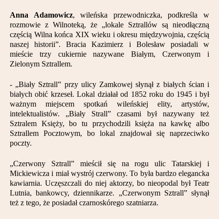
Anna Adamowicz
, wileńska przewodniczka, podkreśla w
rozmowie z Wilnoteką, że „lokale Sztrallów są nieodłączną
częścią Wilna końca XIX wieku i okresu międzywojnia, częścią
naszej historii”. Bracia Kazimierz i Bolesław posiadali w
mieście trzy cukiernie nazywane Białym, Czerwonym i
Zielonym Sztrallem.
- „Biały Sztrall” przy ulicy Zamkowej słynął z białych ścian i
białych obić krzeseł. Lokal działał od 1852 roku do 1945 i był
ważnym miejscem spotkań wileńskiej elity, artystów,
intelektualistów. „Biały Strall” czasami był nazywany też
Sztralem Księży, bo tu przychodzili księża na kawkę albo
Sztrallem Pocztowym, bo lokal znajdował się naprzeciwko
poczty.
„Czerwony Sztrall” mieścił się na rogu ulic Tatarskiej i
Mickiewicza i miał wystrój czerwony. To była bardzo elegancka
kawiarnia. Uczęszczali do niej aktorzy, bo nieopodal był Teatr
Lutnia, bankowcy, dziennikarze. „Czerwonym Sztrall” słynął
też z tego, że posiadał czarnoskórego szatniarza.