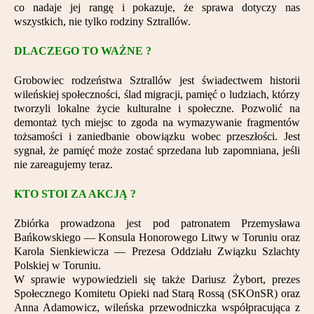
co nadaje jej rangę i pokazuje, że sprawa dotyczy nas
Partnerzy
wszystkich, nie tylko rodziny Sztrallów.
Kontakt
DLACZEGO TO WAŻNE ?
Grobowiec rodzeństwa Sztrallów jest świadectwem historii
wileńskiej społeczności, ślad migracji, pamięć o ludziach, którzy
tworzyli lokalne życie kulturalne i społeczne. Pozwolić na
demontaż tych miejsc to zgoda na wymazywanie fragmentów
tożsamości i zaniedbanie obowiązku wobec przeszłości. Jest
sygnał, że pamięć może zostać sprzedana lub zapomniana, jeśli
nie zareagujemy teraz.
KTO STOI ZA AKCJĄ ?
Zbiórka prowadzona jest pod patronatem Przemysława
Bańkowskiego — Konsula Honorowego Litwy w Toruniu oraz
Karola Sienkiewicza — Prezesa Oddziału Związku Szlachty
Polskiej w Toruniu.
W sprawie wypowiedzieli się także Dariusz Żybort, prezes
Społecznego Komitetu Opieki nad Starą Rossą (SKOnSR) oraz
Anna Adamowicz, wileńska przewodniczka współpracująca z