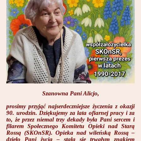
Partnerzy
Kontakt
Szanowna Pani Alicjo,
prosimy przyjąć najserdeczniejsze życzenia z okazji
90. urodzin. Dziękujemy za lata ofiarnej pracy i za
to, że przez niemal trzy dekady była Pani sercem i
filarem Społecznego Komitetu Opieki nad Starą
Rossą (SKOnSR). Opieka nad wileńską Rossą –
dzieło Pani życia – stała się trwałym znakiem