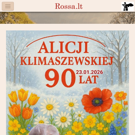
Menu
Facebook
Komitet
Aktualności
Książka
Moneta
Cegiełki
Rossa
Trasy
Darczyńcy