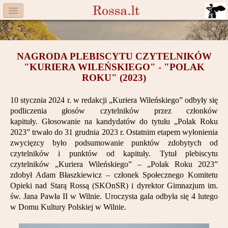
Menu
Facebook
NAGRODA PLEBISCYTU CZYTELNIKÓW
Komitet
"KURIERA WILEŃSKIEGO" - "POLAK
ROKU" (2023)
Aktualności
10 stycznia 2024 r. w redakcji „Kuriera Wileńskiego” odbyły się
Książka
podliczenia głosów czytelników przez członków
kapituły. Głosowanie na kandydatów do tytułu „Polak Roku
Moneta
2023” trwało do 31 grudnia 2023 r. Ostatnim etapem wyłonienia
zwycięzcy było podsumowanie punktów zdobytych od
Cegiełki
czytelników i punktów od kapituły. Tytuł plebiscytu
czytelników „Kuriera Wileńskiego” – „Polak Roku 2023”
Rossa
zdobył Adam Błaszkiewicz – członek Społecznego Komitetu
Opieki nad Starą Rossą (SKOnSR) i dyrektor Gimnazjum im.
Trasy
św. Jana Pawła II w Wilnie. Uroczysta gala odbyła się 4 lutego
w Domu Kultury Polskiej w Wilnie.
Darczyńcy