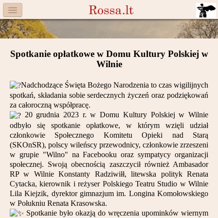
Menu
Facebook
Spotkanie opłatkowe w Domu Kultury Polskiej w
Komitet
Wilnie
Aktualności
Nadchodzące Święta Bożego Narodzenia to czas wigilijnych
spotkań, składania sobie serdecznych życzeń oraz podziękowań
Książka
za całoroczną współpracę.
20 grudnia 2023 r. w Domu Kultury Polskiej w Wilnie
Moneta
odbyło się spotkanie opłatkowe, w którym wzięli udział
członkowie Społecznego Komitetu Opieki nad Starą
Cegiełki
(SKOnSR), polscy wileńscy przewodnicy, członkowie zrzeszeni
w grupie "Wilno" na Facebooku oraz sympatycy organizacji
Rossa
społecznej. Swoją obecnością zaszczycił również Ambasador
RP w Wilnie Konstanty Radziwiłł, litewska polityk Renata
Cytacka, kierownik i reżyser Polskiego Teatru Studio w Wilnie
Trasy
Lila Kiejzik, dyrektor gimnazjum im. Longina Komołowskiego
w Połukniu Renata Krasowska.
Darczyńcy
Spotkanie było okazją do wręczenia upominków wiernym