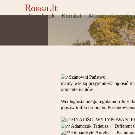
Facebook
Komitet
Aktualności
Ksi
Szanowni Państwo,
mamy wielką przyjemność ogłosić fin
oraz Internautów!
Według ustalonego regulaminu Jury do
głosów trafiło do finału. Postanowienia
FINALIŚCI WYTYPOWANI P
Adamczuk Tadeusz - "Different C
Filipauskytė Aurelija - "Palaimin