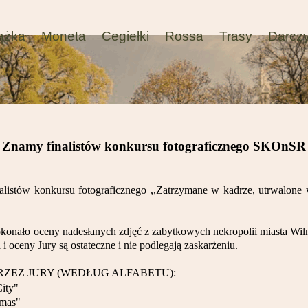
ążka
Moneta
Cegiełki
Rossa
Trasy
Darcz
Znamy finalistów konkursu fotograficznego SKOnSR
alistów konkursu fotograficznego ,,Zatrzymane w kadrze, utrwalon
konało oceny nadesłanych zdjęć z zabytkowych nekropolii miasta Wilna
 i oceny Jury są ostateczne i nie podlegają zaskarżeniu.
RZEZ JURY (WEDŁUG ALFABETU):
ity"
imas"