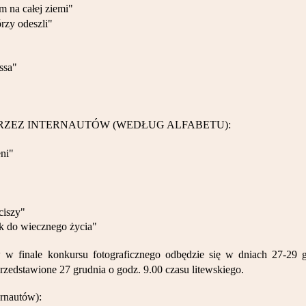
 na całej ziemi"
rzy odeszli"
ssa"
RZEZ INTERNAUTÓW (WEDŁUG ALFABETU):
eni"
"
ciszy"
 do wiecznego życia"
 w finale konkursu fotograficznego odbędzie się w dniach 27-29
zedstawione 27 grudnia o godz. 9.00 czasu litewskiego.
ernautów):