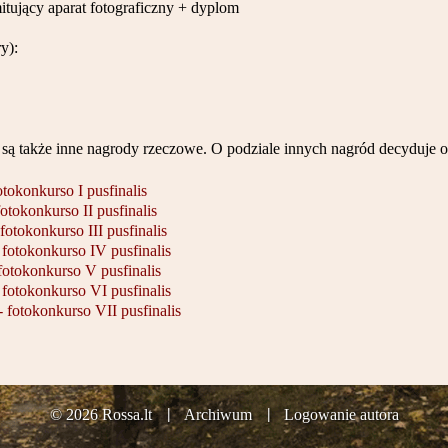
imitujący aparat fotograficzny + dyplom
y):
 są także inne nagrody rzeczowe. O podziale innych nagród decyduje 
otokonkurso I pusfinalis
fotokonkurso II pusfinalis
 fotokonkurso III pusfinalis
 fotokonkurso IV pusfinalis
fotokonkurso V pusfinalis
 fotokonkurso VI pusfinalis
- fotokonkurso VII pusfinalis
© 2026 Rossa.lt
Archiwum
Logowanie autora