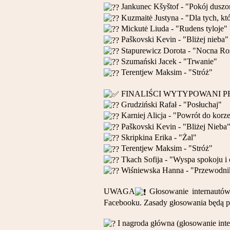
Jankunec Kšyštof - "Pokój duszom
Kuzmaitė Justyna - "Dla tych, któ
Mickutė Liuda - "Rudens tyloje"
Paškovski Kevin - "Bliżej nieba"
Stapurewicz Dorota - "Nocna Ro
Szumański Jacek - "Trwanie"
Terentjew Maksim - "Stróż"
FINALIŚCI WYTYPOWANI P
Grudziński Rafał - "Posłuchaj"
Karniej Alicja - "Powrót do korz
Paškovski Kevin - "Bliżej Nieba
Skripkina Erika - "Żal"
Terentjew Maksim - "Stróż"
Tkach Sofija - "Wyspa spokoju i 
Wiśniewska Hanna - "Przewodnik
UWAGA
Głosowanie internautów
Facebooku. Zasady głosowania będą pr
I nagroda główna (głosowanie int