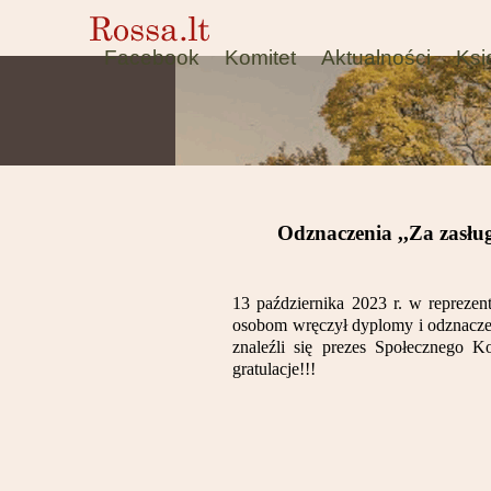
Facebook
Komitet
Aktualności
Ksi
Odznaczenia ,,Za zasłu
13 października 2023 r. w reprezen
osobom wręczył dyplomy i odznacze
znaleźli
się prezes Społecznego K
gratulacje!!!