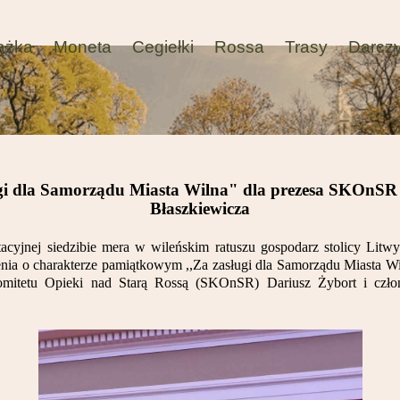
ążka
Moneta
Cegiełki
Rossa
Trasy
Darcz
gi dla Samorządu Miasta Wilna" dla prezesa SKOnSR 
Błaszkiewicza
tacyjnej siedzibie mera w wileńskim ratuszu gospodarz stolicy Li
nia o charakterze pamiątkowym ,,Za zasługi dla Samorządu Miasta 
omitetu Opieki nad Starą Rossą (SKOnSR) Dariusz Żybort i czło