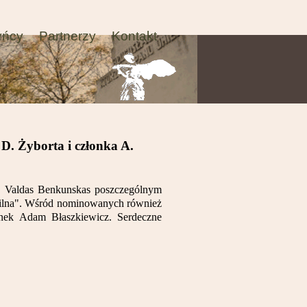
yńcy
Partnerzy
Kontakt
D. Żyborta i członka A.
twy Valdas Benkunskas poszczególnym
Wilna". Wśród nominowanych również
nek Adam Błaszkiewicz. Serdeczne