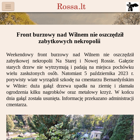
Menu
Facebook
Front burzowy nad Wilnem nie oszczędził
Komitet
zabytkowych nekropolii
Aktualności
Weekendowy front burzowy nad Wilnem nie oszczędził
zabytkowej nekropolii Na Starej i Nowej Rossie. Gałęzie
Książka
starych drzew nie wytrzymują i padają na miejsca pochówku
wielu zasłużonych osób. Natomiast 5 października 2023 r.
Moneta
porywisty wiatr wyrządził szkodę na cmentarzu Bernardyńskim
w Wilnie: duża gałąź drzewa upadła na ziemię i złamała
ogrodzenia kilku nagrobków oraz metalowy krzyż. W końcu
Cegiełki
dnia gałąź została usunięta. Informację przekazano administracji
cmentarza.
Rossa
Trasy
Darczyńcy