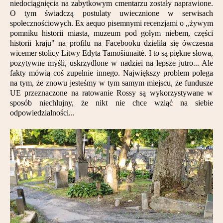
niedociągnięcia na zabytkowym cmentarzu zostały naprawione.
Partnerzy
O tym świadczą postulaty uwiecznione w serwisach
społecznościowych. Ex aequo pisemnymi recenzjami o ,,żywym
Kontakt
pomniku historii miasta, muzeum pod gołym niebem, części
historii kraju" na profilu na Facebooku dzieliła się ówczesna
wicemer stolicy Litwy Edyta Tamošiūnaitė. I to są piękne słowa,
pozytywne myśli, uskrzydlone w nadziei na lepsze jutro... Ale
fakty mówią coś zupełnie innego. Największy problem polega
na tym, że znowu jesteśmy w tym samym miejscu, że fundusze
UE przeznaczone na ratowanie Rossy są wykorzystywane w
sposób niechlujny, że nikt nie chce wziąć na siebie
odpowiedzialności...