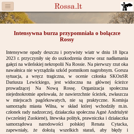
Menu
Facebook
Intensywna burza przypomniała o bolączce
Komitet
Rossy
Aktualności
Intensywne opady deszczu i porywisty wiatr w dniu 18 lipca
2023 r. przyczyniły się do uszkodzenia drzew oraz nadłamania
Książka
gałęzi na wileńskiej nekropolii Na Rossie. Na pierwszy rzut oka
nawałnica nie wyrządziła szkód pomnikom nagrobnym. Gorsza
Moneta
sytuacja, a wręcz tragiczna, w ocenie członka SKOnSR
Dariusza Lewickiego, jest widoczna na głównej ścieżce
prowadzącej Na Nową Rossę. Organizacja społeczna
Cegiełki
niejednokrotnie apelowała, że nawierzchnie ścieżek, zwłaszcza
w miejscach pagórkowatych, nie są praktyczne. Komisja
Rossa
samorządu miasta Wilna, w skład której wchodziły m.in.
członek rady nadzorczej, działaczka społeczna Agnė Andriulytė
Trasy
(wcześniej Zuokienė), litewska polityk, prawniczka i działaczka
samorządowa narodowości polskiej Renata Cytacka,
Darczyńcy
zapewniały, że dołożą wszelkich starań, aby błędy i