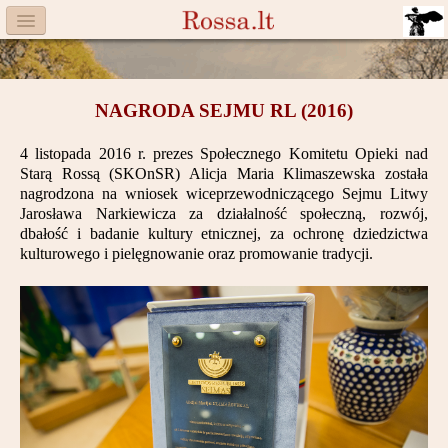
Menu
Facebook
NAGRODA SEJMU RL (2016)
Komitet
4 listopada 2016 r. prezes Społecznego Komitetu Opieki nad
Aktualności
Starą Rossą (SKOnSR) Alicja Maria Klimaszewska została
nagrodzona na wniosek wiceprzewodniczącego Sejmu Litwy
Książka
Jarosława Narkiewicza za działalność społeczną, rozwój,
dbałość i badanie kultury etnicznej, za ochronę dziedzictwa
Moneta
kulturowego i pielęgnowanie oraz promowanie tradycji.
Cegiełki
Rossa
Trasy
Darczyńcy