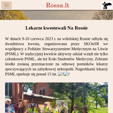
Menu
Facebook
Lekarze kwestowali Na Rossie
Komitet
W dniach 9-10 czerwca 2023 r. na wileńskiej Rossie odbyła się
Aktualności
dwudniowa kwesta, organizowana przez SKOnSR we
współpracy z Polskim Stowarzyszeniem Medycznym na Litwie
Książka
(PSML). W tradycyjnej kweście aktywny udział wzięli nie tylko
członkowie PSML, ale też Koło Studentów Medycyny. Zebrane
Moneta
środki zostaną przeznaczone na odnowę pomników lekarzy
spoczywających na zabytkowej nekropolii. Nagrobkami lekarzy
PSML opiekuje się ponad 15 lat.
Cegiełki
Rossa
Trasy
Darczyńcy