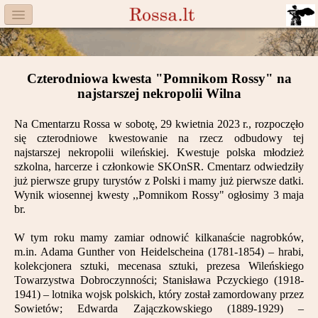
Menu
Facebook
Czterodniowa kwesta "Pomnikom Rossy" na
Komitet
najstarszej nekropolii Wilna
Aktualności
Na Cmentarzu Rossa w sobotę, 29 kwietnia 2023 r., rozpoczęło
się czterodniowe kwestowanie na rzecz odbudowy tej
Książka
najstarszej nekropolii wileńskiej. Kwestuje polska młodzież
szkolna, harcerze i członkowie SKOnSR. Cmentarz odwiedziły
Moneta
już pierwsze grupy turystów z Polski i mamy już pierwsze datki.
Wynik wiosennej kwesty ,,Pomnikom Rossy" ogłosimy 3 maja
br.
Cegiełki
W tym roku mamy zamiar odnowić kilkanaście nagrobków,
Rossa
m.in. Adama Gunther von Heidelscheina (1781-1854) – hrabi,
kolekcjonera sztuki, mecenasa sztuki, prezesa Wileńskiego
Trasy
Towarzystwa Dobroczynności; Stanisława Pczyckiego (1918-
1941) – lotnika wojsk polskich, który został zamordowany przez
Darczyńcy
Sowietów; Edwarda Zajączkowskiego (1889-1929) –