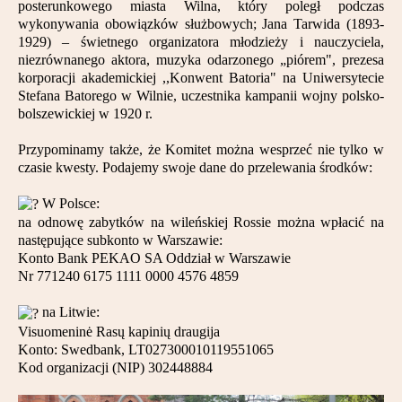
posterunkowego miasta Wilna, który poległ podczas
Partnerzy
wykonywania obowiązków służbowych; Jana Tarwida (1893-
1929) – świetnego organizatora młodzieży i nauczyciela,
Kontakt
niezrównanego aktora, muzyka odarzonego „piórem", prezesa
korporacji akademickiej ,,Konwent Batoria" na Uniwersytecie
Stefana Batorego w Wilnie, uczestnika kampanii wojny polsko-
bolszewickiej w 1920 r.
Przypominamy także, że Komitet można wesprzeć nie tylko w
czasie kwesty. Podajemy swoje dane do przelewania środków:
W Polsce:
na odnowę zabytków na wileńskiej Rossie można wpłacić na
następujące subkonto w Warszawie:
Konto Bank PEKAO SA Oddział w Warszawie
Nr 771240 6175 1111 0000 4576 4859
na Litwie:
Visuomeninė Rasų kapinių draugija
Konto: Swedbank, LT027300010119551065
Kod organizacji (NIP) 302448884