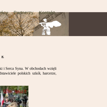
yńcy
Partnerzy
Kontakt
r.
i i Serca Syna. W obchodach wzięli
stawiciele polskich szkół, harcerze,