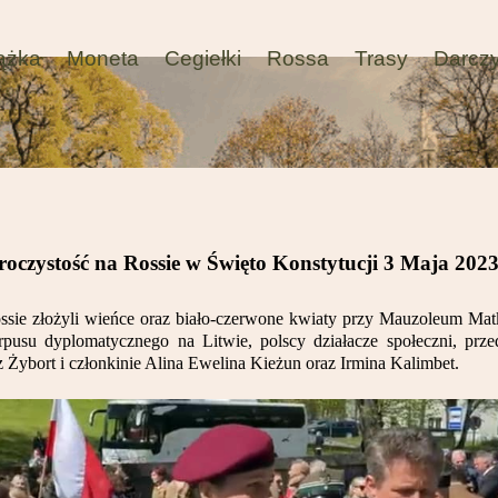
ążka
Moneta
Cegiełki
Rossa
Trasy
Darcz
roczystość na Rossie w Święto Konstytucji 3 Maja 2023 
sie złożyli wieńce oraz biało-czerwone kwiaty przy Mauzoleum Matk
rpusu dyplomatycznego na Litwie, polscy działacze społeczni, przed
Żybort i członkinie Alina Ewelina Kieżun oraz Irmina Kalimbet.