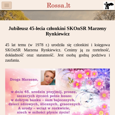
Menu
Facebook
Jubileusz 45-lecia członkini SKOnSR Marzeny
Komitet
Rynkiewicz
Aktualności
45 lat temu (w 1978 r.) urodziła się członkini i księgowa
SKOnSR Marzena Rynkiewicz. Cenimy ją za rzetelność,
Książka
dokładność oraz staranność.
Jest osobą godną podziwu i
zaufania.
Moneta
Cegiełki
Rossa
Trasy
Darczyńcy