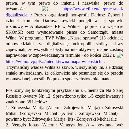
prawa, w tym prawo do imienia i nazwiska, prawo do
Partnerzy
tożsamości"
https://www.efhr.eu/.../praca-nad-
digitalizacja.../
Prezes organizacji non-profit Dariusz Żybort i
Kontakt
członek komitetu Dariusz Lewicki podjęli w tej sprawie
rozmowę w Ambasadzie RP w Wilnie i poprosili o wsparcie
SKOnSR oraz wystosowanie pisma do Samorządu miasta
Wilna. W programie TVP Wilno ,,Nasza sprawa" (13 odcinek)
odpowiedzialni za digitalizację nekropolii stolicy Litwy
zapewniali, że wszystkie błędy na interaktywnej mapie zostaną
naprawione w zapowiedzianym terminie - do końca 2022 r.
https://wilno.tvp.pl/.../interaktywna-mapa-wilenskich...
Trzymaliśmy władze Wilna za słowo, wierzyliśmy im, ale dzisiaj
śmiało stwierdzamy, że całkowicie nie posunięto się do przodu
w omawianej kwestii. Po prostu społeczeństwo okłamano.
Posłużmy się konkretnymi przykładami z Cmentarza Na Starej
Rossie z kwatery Nr. 12. Sprawdzono tylko 1/5 część kwatery i
znaleziono 35 błędów:
1. Zdrosvska Marija (Altern.: Zdrojewska Marja) / Zdrosvski
Mihal (Zdrojevski Michał (Altern.: Zdrojewski Michał) –
powinno być: Zdrovejska Marija (lit) / Zdrojevski Michal (lit)
2. Vengris Jonas (Altern.: Vengrys Jonas) – powinno być: