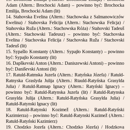
Adam (Altern.: Brochocki Adam) – powinno być: Brochocka
Emilija, Brochocki Adam (lit)
14. Stahovska Evelina (Altern.: Stachowska z Salmanowiczów
Ewelina) / Stahovska Felicija (Altern.: Stachowska Felicja) /
Stahovska Ruža (Altern.: Stachowska Róża) / Stahovski Tadeuš
(Altern.: Stachowski Tadeusz) – powinno być: Stachovska
Evelina / Stachovska Felicija / Stachovska Ruža / Stachovski
Tadeuš (lit)
15. Sypašlo Konstanty (Altern.: Sypajło Konstanty) – powinno
być: Sypajlo Konstanty (lit)
16. Dapškevski Anton (Altern.: Daniszewski Antoni) – powinno
być: Daniševski Antoni (lit)
17. Ratuld-Ratmska Juzefa (Altern.: Ratyńska Józefa) / Ratuld-
Ratnyska Graslyda Julija (Altern.: Rtauld-Ratyńska Grasylda
Julia) / Rutuld-Ratmap Ignacy (Altern.: Ratyński Ignacy) –
powinno być: Ratuld-Ratynska Juzefa (lit) / Ratuld-Ratynska
Grasylda Julija (Altern.: Ratuld-Ratyńska Grasylda Julia) /
Ratuld-Ratynski Ignacy (lit)
18. Ratuld-Ratynski Kozimež (Altern.: Ratuld-Ratyński
Kazimierza) – powinno być: Ratuld-Ratynski Kazimež (Altern.:
Ratuld-Ratyński Kazimierz)
19. Chodzko Jozefa (Altern.: Chodzko Józefa) / Hodzkova