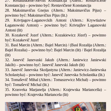
27. Renatuskiene-Slevits Konstancija (Altern.: Rentavičienė
Konstancija) – powinno być: Rentavičienė Konstancija
28. Maksimavičus Gnejus (Altern.: Maksimavičus Pijus) –
powinno być: Maksimavičius Pijus (lit.)
29. Krivtjagov-Laganovckih Antoni (Altern.: Krywtiażew
Łaganowski Antoni) – powinno być: Krivtajžev Laganovski
Antoni (lit)
30. Kozakevič Jozef (Altern.: Kozakiewicz Józef) – powinno
być: Kozakevič Juzef
31. Basl Marcin (Altern.: Bajel Marcin) / (Basl Rozalija (Altern.:
Bajel Rozalia) – powinno być: Bajel Marcin (lit) / Bajel Rozalija
(lit)
32. Janevič Janevaski Jakub (Altern.: Janiewicz Janiewski
Jakób) – powinno być: Janevič Janevski Jakub (lit)
33. Janevič Janevska Skoljastyna (Altern.: Janiewicz-Janiewska
Scholastyka) – powinno być: Janevič Janevska Scholastika (lit.)
34. Tomaševič Mihal (Altern.: Tomaszewicz Michał) – powinno
być: Tomaševič Michal (lit.)
35. Krasveka Marjanelja (Altern.: Krajewska Mariancella) –
powinno być: Krajevska Mariancela (lit)