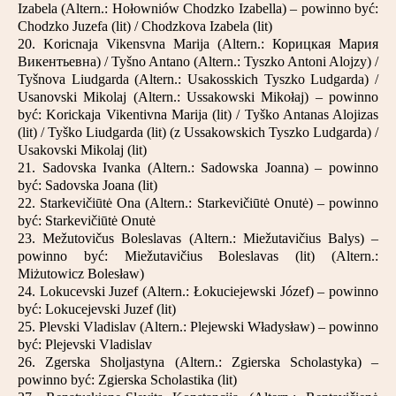
Izabela (Altern.: Hołowniów Chodzko Izabella) – powinno być:
Chodzko Juzefa (lit) / Chodzkova Izabela (lit)
20. Koricnaja Vikensvna Marija (Altern.: Корицкая Мария
Викентьевна) / Tyšno Antano (Altern.: Tyszko Antoni Alojzy) /
Tyšnova Liudgarda (Altern.: Usakosskich Tyszko Ludgarda) /
Usanovski Mikolaj (Altern.: Ussakowski Mikołaj) – powinno
być: Korickaja Vikentivna Marija (lit) / Tyško Antanas Alojizas
(lit) / Tyško Liudgarda (lit) (z Ussakowskich Tyszko Ludgarda) /
Usakovski Mikolaj (lit)
21. Sadovska Ivanka (Altern.: Sadowska Joanna) – powinno
być: Sadovska Joana (lit)
22. Starkevičiūtė Ona (Altern.: Starkevičiūtė Onutė) – powinno
być: Starkevičiūtė Onutė
23. Mežutovičus Boleslavas (Altern.: Miežutavičius Balys) –
powinno być: Miežutavičius Boleslavas (lit) (Altern.:
Miżutowicz Bolesław)
24. Lokucevski Juzef (Altern.: Łokuciejewski Józef) – powinno
być: Lokucejevski Juzef (lit)
25. Plevski Vladislav (Altern.: Plejewski Władysław) – powinno
być: Plejevski Vladislav
26. Zgerska Sholjastyna (Altern.: Zgierska Scholastyka) –
powinno być: Zgierska Scholastika (lit)