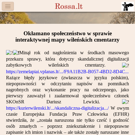
Menu
Facebook
Okłamano społeczeństwo w sprawie
Komitet
interaktywnej mapy wileńskich cmentarzy
Aktualności
Minął rok od nagłośnienia w środkach masowego
przekazu sprawy, która dotyczy skandalicznej digitalizacji
Książka
zabytkowych wileńskich cmentarzy.
https://zemelapiai.vplanas.lt/.../F9A11B2B-B057-4BD2-8D4C...
Moneta
Rażące błędy językowe (zwłaszcza w języku polskim),
niepoprawności w odczytaniu napisów na pomnikach
Cegiełki
nagrobnych oraz wykonanie pracy na odczepnego, jako
pierwszy zauważył i zaalarmował społeczeństwu członek
Rossa
SKOnSR Dariusz Lewicki.
https://kurierwilenski.lt/.../skandaliczna-digitalizacja.../
W owym
czasie Europejska Fundacja Praw Człowieka (EFHR)
Trasy
stwierdziła, że ,,została naruszona nie tylko cześć i godność
osób zmarłych – poprzez zniekształcenie i niepoprawne
Darczyńcy
zapisanie ich imion i nazwisk – ale także zostały naruszane inne