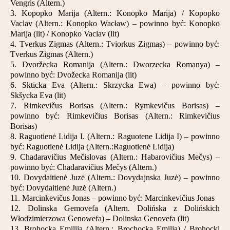
Vengris (Altern.)
3. Kopopko Marija (Altern.: Konopko Marija) / Kopopko
Vaclav (Altern.: Konopko Wacław) – powinno być: Konopko
Marija (lit) / Konopko Vaclav (lit)
4. Tverkus Zigmas (Altern.: Tviorkus Zigmas) – powinno być:
Tverkus Zigmas (Altern.)
5. Dvoržecka Romanija (Altern.: Dworzecka Romanya) –
powinno być: Dvožecka Romanija (lit)
6. Skticka Eva (Altern.: Skrzycka Ewa) – powinno być:
Skšycka Eva (lit)
7. Rimkevičus Borisas (Altern.: Rymkevičus Borisas) –
powinno być: Rimkevičius Borisas (Altern.: Rimkevičius
Borisas)
8. Raguotienė Lidija I. (Altern.: Raguotene Lidija I) – powinno
być: Raguotienė Lidija (Altern.:Raguotienė Lidija)
9. Chadaravičius Mečislovas (Altern.: Habarovičius Mečys) –
powinno być: Chadaravičius Mečys (Altern.)
10. Dovydaitienė Juzė (Altern.: Dovydajnska Juzė) – powinno
być: Dovydaitienė Juzė (Altern.)
11. Marcinkevičus Jonas – powinno być: Marcinkevičius Jonas
12. Dolinska Gemovefa (Altern. Dolińska z Dolińskich
Włodzimierzowa Genowefa) – Dolinska Genovefa (lit)
13. Brohocka Emilija (Altern.: Brochocka Emilja) / Brohocki