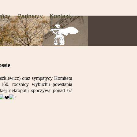
yńcy
Partnerzy
Kontakt
ssie
szkiewicz) oraz sympatycy Komitetu
i 160. rocznicy wybuchu powstania
iej nekropolii spoczywa ponad 67