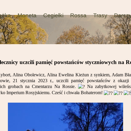
ążka
Moneta
Cegiełki
Rossa
Trasy
Darcz
łecznicy uczcili pamięć powstańców styczniowych na Ro
ybort, Alina Obolewicz, Alina Ewelina Kieżun z synkiem, Adam Bła
sowie, 21 stycznia 2023 r., uczcili pamięć powstańców z okazj
a ich grobach na Cmentarzu Na Rossie.
Na zabytkowej wileńsk
iwko Imperium Rosyjskiemu. Cześć i chwała Bohaterom!