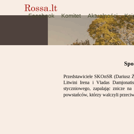
Facebook
Komitet
Aktualności
Ksi
Spo
Przedstawiciele SKOnSR (Dariusz Ż
Litwini Irena i Vladas Damjonati
styczniowego, zapalając znicze n
powstańców, którzy walczyli przec