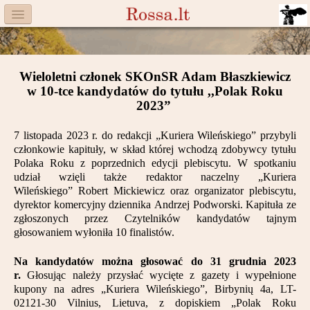
Menu
Facebook
Wieloletni członek SKOnSR Adam Błaszkiewicz
Komitet
w 10-tce kandydatów do tytułu ,,Polak Roku
2023”
Aktualności
7 listopada 2023 r. do redakcji „Kuriera Wileńskiego” przybyli
Książka
członkowie kapituły, w skład której wchodzą zdobywcy tytułu
Polaka Roku z poprzednich edycji plebiscytu. W spotkaniu
Moneta
udział wzięli także redaktor naczelny „Kuriera
Wileńskiego” Robert Mickiewicz oraz organizator plebiscytu,
Cegiełki
dyrektor komercyjny dziennika Andrzej Podworski. Kapituła ze
zgłoszonych przez Czytelników kandydatów tajnym
głosowaniem wyłoniła 10 finalistów.
Rossa
Na kandydatów można głosować do 31 grudnia 2023
Trasy
r.
Głosując należy przysłać wycięte z gazety i wypełnione
kupony na adres „Kuriera Wileńskiego”, Birbynių 4a, LT-
Darczyńcy
02121-30 Vilnius, Lietuva, z dopiskiem „Polak Roku