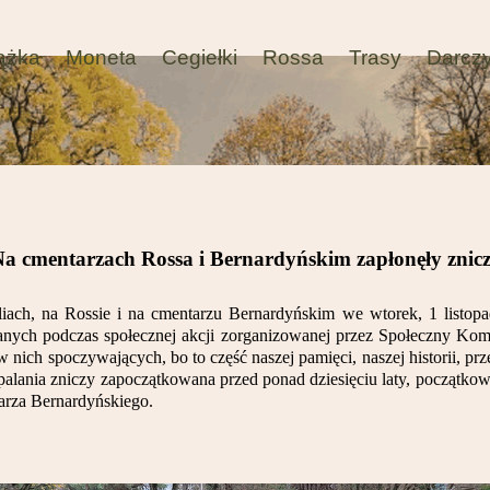
ążka
Moneta
Cegiełki
Rossa
Trasy
Darcz
a cmentarzach Rossa i Bernardyńskim zapłonęły znic
liach, na Rossie i na cmentarzu Bernardyńskim we wtorek, 1 listopa
ranych podczas społecznej akcji zorganizowanej przez Społeczny Komi
 nich spoczywających, bo to część naszej pamięci, naszej historii, prze
zapalania zniczy zapoczątkowana przed ponad dziesięciu laty, początkow
tarza Bernardyńskiego.