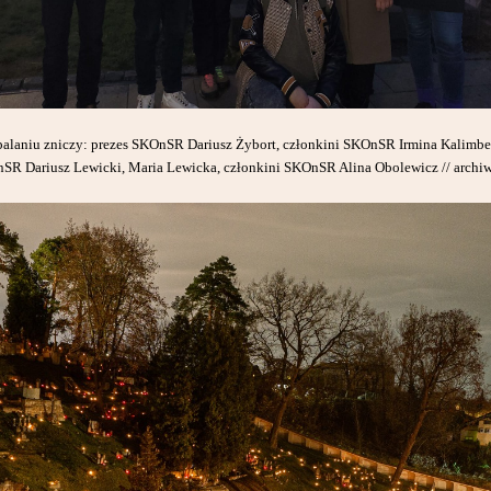
zapalaniu zniczy: prezes SKOnSR Dariusz Żybort, członkini SKOnSR Irmina Kalimbet,
SR Dariusz Lewicki, Maria Lewicka, członkini SKOnSR Alina Obolewicz // arc