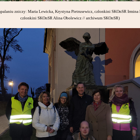
 zapalaniu zniczy: Maria Lewicka, Krystyna Pietrusewicz, członkini SKOnSR Irmina 
członkini SKOnSR Alina Obolewicz // archiwum SKOnSR)