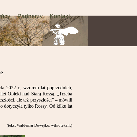
yńcy
Partnerzy
Kontakt
ze
da 2022 r., wzorem lat poprzednich,
tet Opieki nad Starą Rossą. „Trzeba
szłości, ale też przyszłości” – mówili
o dotyczyła tylko Rossy. Od kilku lat
(tekst Waldemar Dowejko, wilnoteka.lt)