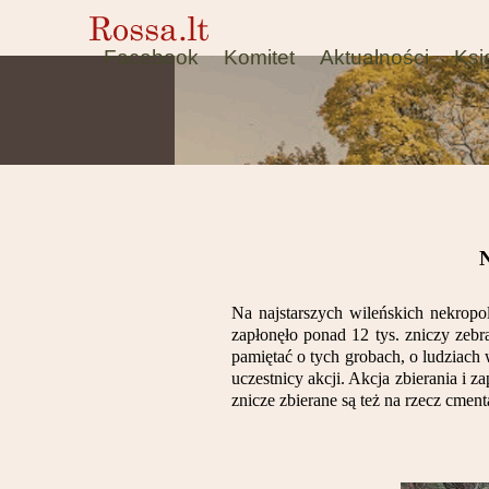
Facebook
Komitet
Aktualności
Ksi
N
Na najstarszych wileńskich nekropo
zapłonęło ponad 12 tys. zniczy zeb
pamiętać o tych grobach, o ludziach w
uczestnicy akcji. Akcja zbierania i 
znicze zbierane są też na rzecz cmen