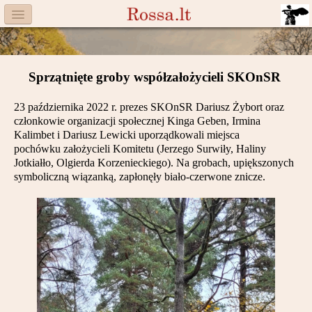
Menu
Facebook
Sprzątnięte groby współzałożycieli SKOnSR
Komitet
23 października 2022 r. prezes SKOnSR Dariusz Żybort oraz
Aktualności
członkowie organizacji społecznej Kinga Geben, Irmina
Kalimbet i Dariusz Lewicki uporządkowali miejsca
Książka
pochówku założycieli Komitetu (Jerzego Surwiły, Haliny
Jotkiałło, Olgierda Korzenieckiego). Na grobach, upiększonych
Moneta
symboliczną wiązanką, zapłonęły biało-czerwone znicze.
Cegiełki
Rossa
Trasy
Darczyńcy