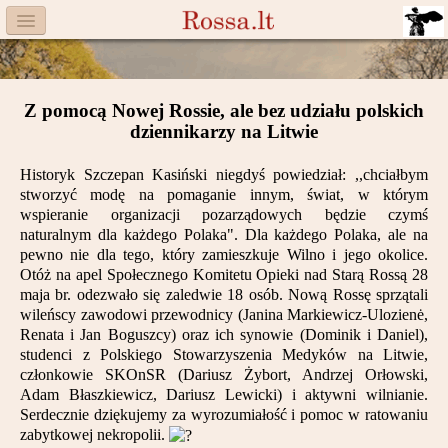
Menu
Facebook
Z pomocą Nowej Rossie, ale bez udziału polskich
Komitet
dziennikarzy na Litwie
Aktualności
Historyk Szczepan Kasiński niegdyś powiedział: ,,chciałbym
stworzyć modę na pomaganie innym, świat, w którym
Książka
wspieranie organizacji pozarządowych będzie czymś
naturalnym dla każdego Polaka". Dla każdego Polaka, ale na
Moneta
pewno nie dla tego, który zamieszkuje Wilno i jego okolice.
Otóż na apel Społecznego Komitetu Opieki nad Starą Rossą 28
maja br. odezwało się zaledwie 18 osób. Nową Rossę sprzątali
Cegiełki
wileńscy zawodowi przewodnicy (Janina Markiewicz-Ulozienė,
Renata i Jan Boguszcy) oraz ich synowie (Dominik i Daniel),
Rossa
studenci z Polskiego Stowarzyszenia Medyków na Litwie,
członkowie SKOnSR (Dariusz Żybort, Andrzej Orłowski,
Trasy
Adam Błaszkiewicz, Dariusz Lewicki) i aktywni wilnianie.
Serdecznie dziękujemy za wyrozumiałość i pomoc w ratowaniu
Darczyńcy
zabytkowej nekropolii.