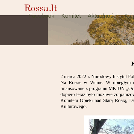
Facebook
Komitet
Aktualności
Ksi
K
2 marca 2022 r. Narodowy Instytut Po
Na Rossie w Wilnie. W ubiegłym r
finansowane z programu MKiDN „Ochro
dopiero teraz było możliwe zorganizow
Komitetu Opieki nad Starą Rossą, Da
Kulturowego.