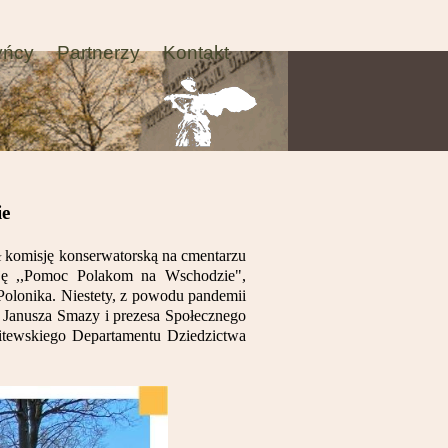
yńcy
Partnerzy
Kontakt
ie
 komisję konserwatorską na cmentarzu
ję ,,Pomoc Polakom na Wschodzie",
olonika. Niestety, z powodu pandemii
f. Janusza Smazy i prezesa Społecznego
litewskiego Departamentu Dziedzictwa