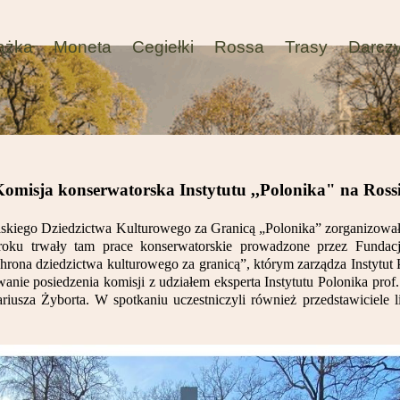
ążka
Moneta
Cegiełki
Rossa
Trasy
Darcz
omisja konserwatorska Instytutu ,,Polonika" na Ross
lskiego Dziedzictwa Kulturowego za Granicą „Polonika”
zorganizował
oku trwały tam prace konserwatorskie prowadzone przez Fundac
na dziedzictwa kulturowego za granicą”, którym zarządza Instytut P
anie posiedzenia komisji z udziałem eksperta Instytutu Polonika pro
riusza Żyborta. W spotkaniu uczestniczyli również przedstawiciele 