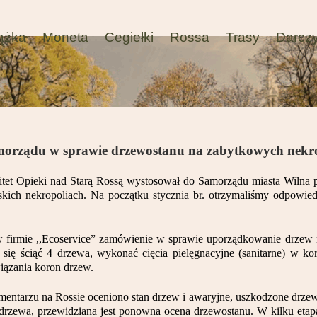
ążka
Moneta
Cegiełki
Rossa
Trasy
Darcz
orządu w sprawie drzewostanu na zabytkowych nekro
tet Opieki nad Starą Rossą wystosował do Samorządu miasta Wilna 
kich nekropoliach. Na początku stycznia br. otrzymaliśmy odpowie
e w firmie ,,Ecoservice” zamówienie w sprawie uporządkowanie drze
e się ściąć 4 drzewa, wykonać cięcia pielęgnacyjne (sanitarne) w 
iązania koron drzew.
entarzu na Rossie oceniono stan drzew i awaryjne, uszkodzone drzewa
 drzewa, przewidziana jest ponowna ocena drzewostanu. W kilku etap