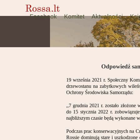
Facebook
Komitet
Aktualności
Ksi
Odpowiedź sam
19 września 2021 r. Społeczny Komi
drzewostanu na zabytkowych wileńs
Ochrony Środowiska Samorządu:
,,7 grudnia 2021 r. zostało złożon
do 15 stycznia 2022 r. zobowiązuj
najbliższym czasie będą wykonane w
Podczas prac konserwacyjnych na Cm
Rossie dominują stare i uszkodzone