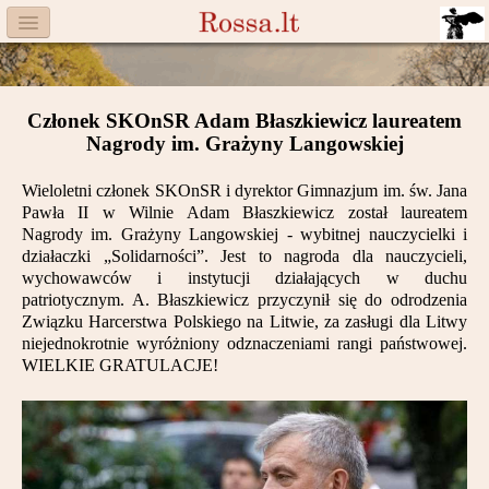
Menu
Facebook
Członek SKOnSR Adam Błaszkiewicz laureatem
Komitet
Nagrody im. Grażyny Langowskiej
Aktualności
Wieloletni członek SKOnSR i dyrektor Gimnazjum im. św. Jana
Pawła II w Wilnie Adam Błaszkiewicz został laureatem
Książka
Nagrody im. Grażyny Langowskiej - wybitnej nauczycielki i
działaczki „Solidarności”. Jest to nagroda dla nauczycieli,
Moneta
wychowawców i instytucji działających w duchu
patriotycznym. A. Błaszkiewicz przyczynił się do odrodzenia
Związku Harcerstwa Polskiego na Litwie, za zasługi dla Litwy
Cegiełki
niejednokrotnie wyróżniony odznaczeniami rangi państwowej.
WIELKIE GRATULACJE!
Rossa
Trasy
Darczyńcy