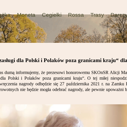
ążka
Moneta
Cegiełki
Rossa
Trasy
Darcz
sługi dla Polski i Polaków poza granicami kraju“ dla
ą nas dumą informujemy, że prezesowi honorowemu SKOnSR Alicji Mar
dla Polski i Polaków poza granicami kraju“. O tej miłej niespodzi
 wręczenia nagrody odbędzie się 27 października 2021 r. na Zamk
rowotnych nie będzie mogła odebrać nagrody, ale pewnie upoważni b