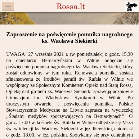
Menu
Facebook
Zaproszenie na poświęcenie pomnika nagrobnego
Komitet
ks. Wacława Siekierki
Aktualności
UWAGA! 27 września 2021 r. (w poniedziałek) o godz. 15.30
na cmentarzu Bernardyńskim w Wilnie odbędzie się
Książka
poświęcenie pomnika nagrobnego ks. Wacława Siekierki, który
został odnowiony w tym roku. Renowacja pomnika została
Moneta
sfinansowana ze środków parafii św. Rafała w Wilnie we
współpracy ze Społecznym Komitetem Opieki nad Starą Rossą.
Opiekę nad grobem ks. Wacława Siekierki sprawują uczniowie
Cegiełki
Gimnazjum im. Władysława Syrokomli w Wilnie. Po
uroczystym otwarciu i poświęceniu pomnika, Polskie
Rossa
Stowarzyszenie Medyczne na Litwie zaprasza na wycieczkę
,,Śladami medyków spoczywających na Bernardynach’’. O
Trasy
godz. 17.00 w kościele św. Rafała w Wilnie odbędzie się Msza
św. w intencji ks. Wacława Siekierki w jęz. litewskim, natomiast
Darczyńcy
o godz. 18.00. w jęz. polskim. Spotykamy się przy centralnym