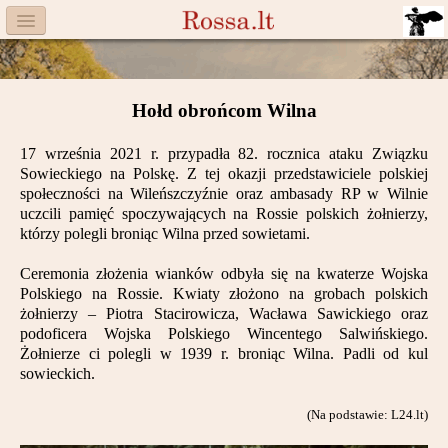
Menu
Facebook
Hołd obrońcom Wilna
Komitet
17 września 2021 r. przypadła 82. rocznica ataku Związku
Aktualności
Sowieckiego na Polskę. Z tej okazji przedstawiciele polskiej
społeczności na Wileńszczyźnie oraz ambasady RP w Wilnie
Książka
uczcili pamięć spoczywających na Rossie polskich żołnierzy,
którzy polegli broniąc Wilna przed sowietami.
Moneta
Ceremonia złożenia wianków odbyła się na kwaterze Wojska
Polskiego na Rossie. Kwiaty złożono na grobach polskich
Cegiełki
żołnierzy – Piotra Stacirowicza, Wacława Sawickiego oraz
podoficera Wojska Polskiego Wincentego Salwińskiego.
Rossa
Żołnierze ci polegli w 1939 r. broniąc Wilna. Padli od kul
sowieckich.
Trasy
(Na podstawie: L24.lt)
Darczyńcy