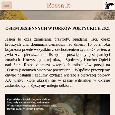
Menu
Facebook
OSIEM JESIENNYCH WTORKÓW POETYCKICH 2021
Komitet
Jesień to czas zamierania przyrody, opadania liści, coraz
Aktualności
krótszych dni, dominacji ciemności nad dniem. To pora roku
kojarzona przede wszystkim z odchodzeniem życia. Okres ten, a
Książka
zwłaszcza pierwsze dni listopada, poświęcony jest pamięci
zmarłych. Korzystając z tej okazji, Społeczny Komitet Opieki
nad Starą Rossą zaprasza wszystkich miłośników poezji na
Moneta
,,Osiem jesiennych wtorków poetyckich". Wspólnie przeżyjemy
chwile nostalgii i zadumy czytając wiersze z pierwszej połowy
Cegiełki
XX wieku, które ukazały się w prasie wileńskiej w okresie
zaduszkowym. Życzymy miłego odbioru.
Rossa
Trasy
Darczyńcy