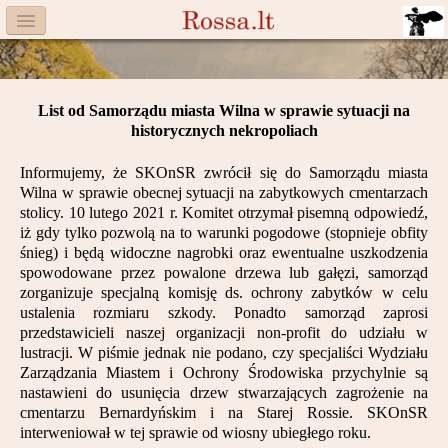
Menu
Facebook
List od Samorządu miasta Wilna w sprawie sytuacji na
Komitet
historycznych nekropoliach
Aktualności
Informujemy, że SKOnSR zwrócił się do Samorządu miasta
Wilna w sprawie obecnej sytuacji na zabytkowych cmentarzach
Książka
stolicy. 10 lutego 2021 r. Komitet otrzymał pisemną odpowiedź,
iż gdy tylko pozwolą na to warunki pogodowe (stopnieje obfity
śnieg) i będą widoczne nagrobki oraz ewentualne uszkodzenia
Moneta
spowodowane przez powalone drzewa lub gałęzi, samorząd
zorganizuje specjalną komisję ds. ochrony zabytków w celu
Cegiełki
ustalenia rozmiaru szkody. Ponadto samorząd zaprosi
przedstawicieli naszej organizacji non-profit do udziału w
Rossa
lustracji. W piśmie jednak nie podano, czy specjaliści Wydziału
Zarządzania Miastem i Ochrony Środowiska przychylnie są
Trasy
nastawieni do usunięcia drzew stwarzających zagrożenie na
cmentarzu Bernardyńskim i na Starej Rossie. SKOnSR
Darczyńcy
interweniował w tej sprawie od wiosny ubiegłego roku.