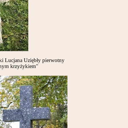
ki Lucjana Uziębły pierwotny
znym krzyżykiem"