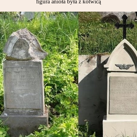
figura anioła była z kotwicą