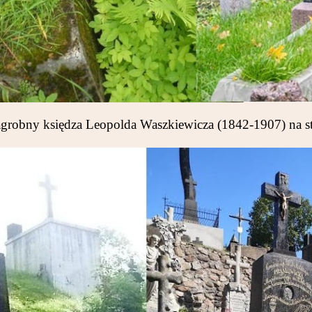
robny księdza Leopolda Waszkiewicza (1842-1907) na st