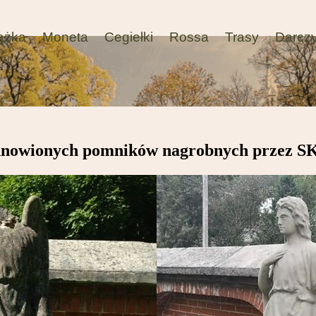
ążka
Moneta
Cegiełki
Rossa
Trasy
Darcz
odnowionych pomników nagrobnych przez S