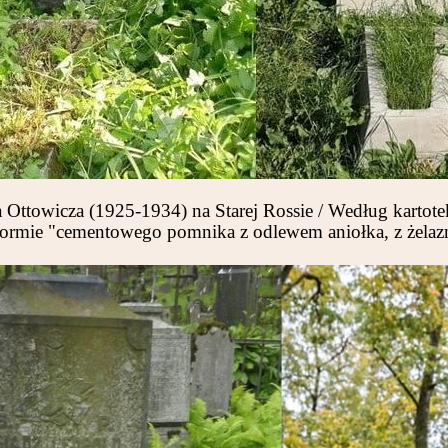
ttowicza (1925-1934) na Starej Rossie / Według kartote
formie "cementowego pomnika z odlewem aniołka, z żela