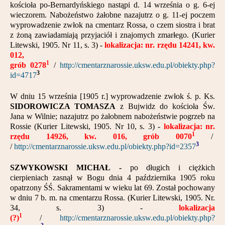
kościoła po-Bernardyńskiego nastąpi d. 14 września o g. 6-ej
Partnerzy
wieczorem. Nabożeństwo żałobne nazajutrz o g. 11-ej poczem
wyprowadzenie zwłok na cmentarz Rossa, o czem siostra i brat
Kontakt
z żoną zawiadamiają przyjaciół i znajomych zmarłego. (Kurier
Litewski, 1905. Nr 11, s. 3) -
lokalizacja: nr. rzędu 14241, kw.
012,
1
grób 0278
/
http://cmentarznarossie.uksw.edu.pl/obiekty.php?
3
id=4717
W dniu 15 września [1905 r.] wyprowadzenie zwłok ś. p. Ks.
SIDOROWICZA TOMASZA
z Bujwidz do kościoła Św.
Jana w Wilnie; nazajutrz po żałobnem nabożeństwie pogrzeb na
Rossie (Kurier Litewski, 1905. Nr 10, s. 3) -
lokalizacja: nr.
1
rzędu 14926, kw. 016, grób 0070
/
3
/
http://cmentarznarossie.uksw.edu.pl/obiekty.php?id=2357
SZWYKOWSKI MICHAŁ -
po długich i ciężkich
cierpieniach zasnął w Bogu dnia 4 października 1905 roku
opatrzony ŚŚ. Sakramentami w wieku lat 69. Został pochowany
w dniu 7 b. m. na cmentarzu Rossa. (Kurier Litewski, 1905. Nr.
34, s. 3) -
lokalizacja
1
(?)
/
http://cmentarznarossie.uksw.edu.pl/obiekty.php?