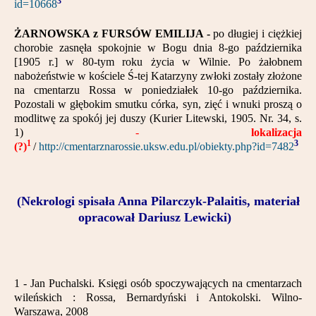
3
id=10668
ŻARNOWSKA z FURSÓW EMILIJA -
po długiej i ciężkiej
chorobie zasnęła spokojnie w Bogu dnia 8-go października
[1905 r.] w 80-tym roku życia w Wilnie. Po żałobnem
nabożeństwie w kościele Ś-tej Katarzyny zwłoki zostały złożone
na cmentarzu Rossa w poniedziałek 10-go października.
Pozostali w głębokim smutku córka, syn, zięć i wnuki proszą o
modlitwę za spokój jej duszy (Kurier Litewski, 1905. Nr. 34, s.
1)
-
lokalizacja
1
3
(?)
/
http://cmentarznarossie.uksw.edu.pl/obiekty.php?id=7482
(Nekrologi spisała Anna Pilarczyk-Palaitis, materiał
opracował Dariusz Lewicki)
1 - Jan Puchalski. Księgi osób spoczywających na cmentarzach
wileńskich : Rossa, Bernardyński i Antokolski. Wilno-
Warszawa, 2008