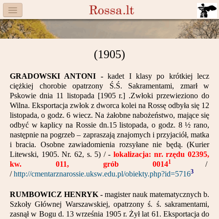
Menu
Facebook
(1905)
Komitet
GRADOWSKI ANTONI -
kadet I klasy po krótkiej lecz
Aktualności
ciężkiej chorobie opatrzony Ś.Ś. Sakramentami, zmarł w
Pskowie dnia 11 listopada [1905 r.] .Zwłoki przewieziono do
Książka
Wilna. Eksportacja zwłok z dworca kolei na Rossę odbyła się 12
listopada, o godz. 6 wiecz. Na żałobne nabożeństwo, mające się
Moneta
odbyć w kaplicy na Rossie dn.15 listopada, o godz. 8 ½ rano,
następnie na pogrzeb – zapraszają znajomych i przyjaciół, matka
Cegiełki
i bracia. Osobne zawiadomienia rozsyłane nie będą. (Kurier
Litewski, 1905. Nr. 62, s. 5) / -
lokalizacja: nr. rzędu 02395,
1
kw. 011, grób 0014
/
Rossa
3
/
http://cmentarznarossie.uksw.edu.pl/obiekty.php?id=5716
Trasy
RUMBOWICZ HENRYK -
magister nauk matematycznych b.
Szkoły Głównej Warszawskiej, opatrzony ś. ś. sakramentami,
Darczyńcy
zasnął w Bogu d. 13 września 1905 r. Żył lat 61. Eksportacja do