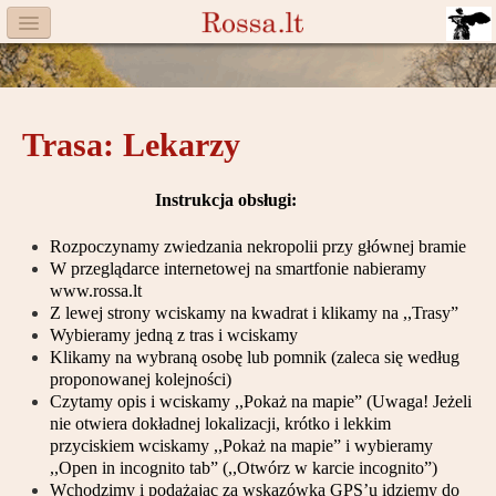
Menu
Facebook
Trasa: Lekarzy
Komitet
Aktualności
Instrukcja obsługi:
Książka
Rozpoczynamy zwiedzania nekropolii przy głównej bramie
W przeglądarce internetowej na smartfonie nabieramy
Moneta
www.
rossa.lt
Z lewej strony wciskamy na kwadrat i klikamy na ,,Trasy”
Cegiełki
Wybieramy jedną z tras i wciskamy
Klikamy na wybraną osobę lub pomnik (zaleca się według
Rossa
proponowanej kolejności)
Czytamy opis i wciskamy ,,Pokaż na mapie” (Uwaga! Jeżeli
Trasy
nie otwiera dokładnej lokalizacji, krótko i lekkim
przyciskiem wciskamy ,,Pokaż na mapie” i wybieramy
Darczyńcy
,,Open in incognito tab” (,,Otwórz w karcie incognito”)
Wchodzimy i podążając za wskazówką GPS’u idziemy do