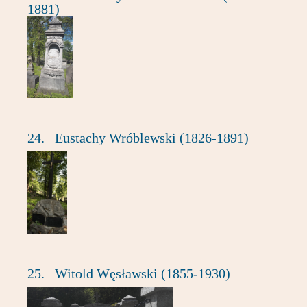
1881)
24.
Eustachy Wróblewski (1826-1891)
25.
Witold Węsławski (1855-1930)