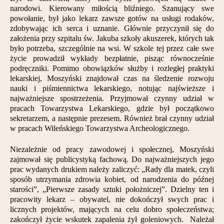
narodowi. Kierowany miłością bliźniego. Szanujący swe
powołanie, był jako lekarz zawsze gotów na usługi rodaków,
zdobywając ich serca i uznanie. Głównie przyczynił się do
założenia przy szpitalu św. Jakuba szkoły akuszerek, których tak
było potrzeba, szczególnie na wsi. W szkole tej przez całe swe
życie prowadził wykłady bezpłatnie, pisząc równocześnie
podręczniki. Pomimo obowiązków służby i rozległej praktyki
lekarskiej, Moszyński znajdował czas na śledzenie rozwoju
nauki i piśmiennictwa lekarskiego, notując najświeższe i
najważniejsze spostrzeżenia. Przyjmował czynny udział w
pracach Towarzystwa Lekarskiego, gdzie był początkowo
sekretarzem, a następnie prezesem. Również brał czynny udział
w pracach Wileńskiego Towarzystwa Archeologicznego.
Niezależnie od pracy zawodowej i społecznej, Moszyński
zajmował się publicystyką fachową. Do najważniejszych jego
prac wydanych drukiem należy zaliczyć: „Rady dla matek, czyli
sposób utrzymania zdrowia kobiet, od narodzenia do późnej
starości”, „Pierwsze zasady sztuki położniczej”. Dzielny ten i
pracowity lekarz – obywatel, nie dokończył swych prac i
licznych projektów, mających na celu dobro społeczeństwa;
zakończył życie wskutek zapalenia żył goleniowych. Należał