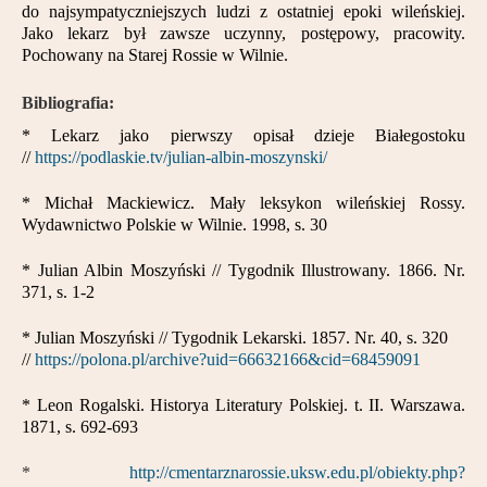
do najsympatyczniejszych ludzi z ostatniej epoki wileńskiej.
Jako lekarz był zawsze uczynny, postępowy, pracowity.
Pochowany na Starej Rossie w Wilnie.
Bibliografia:
* Lekarz jako pierwszy opisał dzieje Białegostoku
//
https://podlaskie.tv/julian-albin-moszynski/
* Michał Mackiewicz. Mały leksykon wileńskiej Rossy.
Wydawnictwo Polskie w Wilnie. 1998, s. 30
* Julian Albin Moszyński // Tygodnik Illustrowany. 1866. Nr.
371, s. 1-2
* Julian Moszyński // Tygodnik Lekarski. 1857. Nr. 40, s. 320
//
https://polona.pl/archive?uid=66632166&cid=68459091
* Leon Rogalski. Historya Literatury Polskiej. t. II. Warszawa.
1871, s. 692-693
*
http://cmentarznarossie.uksw.edu.pl/obiekty.php?