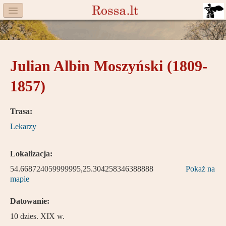
Menu
Facebook
Julian Albin Moszyński (1809-
Komitet
1857)
Aktualności
Książka
Trasa:
Lekarzy
Moneta
Cegiełki
Lokalizacja:
54.668724059999995,25.304258346388888
Pokaż na
Rossa
mapie
Trasy
Datowanie:
Darczyńcy
10 dzies. XIX w.