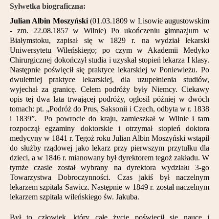
Sylwetka biograficzna:
Julian Albin Moszyński
(01.03.1809 w Lisowie augustowskim
- zm. 22.08.1857 w Wilnie) Po ukończeniu gimnazjum w
Białymstoku, zapisał się w 1829 r. na wydział lekarski
Uniwersytetu Wileńskiego; po czym w Akademii Medyko
Chirurgicznej dokończył studia i uzyskał stopień lekarza I klasy.
Następnie poświęcił się praktyce lekarskiej w Poniewieżu. Po
dwuletniej praktyce lekarskiej, dla uzupełnienia studiów,
wyjechał za granicę. Celem podróży były Niemcy. Ciekawy
opis tej dwa lata trwającej podróży, ogłosił później w dwóch
tomach: pt. „Podróż do Prus, Saksonii i Czech, odbyta w r. 1838
i 1839”. Po powrocie do kraju, zamieszkał w Wilnie i tam
rozpoczął egzaminy doktorskie i otrzymał stopień doktora
medycyny w 1841 r. Tegoż roku Julian Albin Moszyński wstąpił
do służby rządowej jako lekarz przy pierwszym przytułku dla
dzieci, a w 1846 r. mianowany był dyrektorem tegoż zakładu. W
tymże czasie został wybrany na dyrektora wydziału 3-go
Towarzystwa Dobroczynności. Czas jakiś był naczelnym
lekarzem szpitala Sawicz. Następnie w 1849 r. został naczelnym
lekarzem szpitala wileńskiego św. Jakuba.
Był to człowiek, który całe życie poświęcił się nauce i