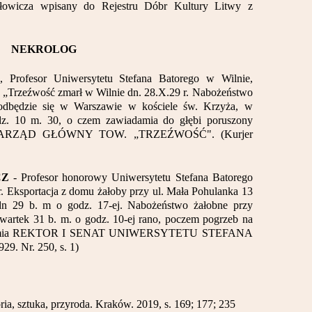
łowicza wpisany do Rejestru Dóbr Kultury Litwy z
NEKROLOG
, Profesor Uniwersytetu Stefana Batorego w Wilnie,
„Trzeźwość zmarł w Wilnie dn. 28.X.29 r. Nabożeństwo
 odbędzie się w Warszawie w kościele św. Krzyża, w
odz. 10 m. 30, o czem zawiadamia do głębi poruszony
atą ZARZĄD GŁÓWNY TOW. „TRZEŹWOŚĆ". (Kurjer
CZ
- Profesor honorowy Uniwersytetu Stefana Batorego
 r. Eksportacja z domu żałoby przy ul. Mała Pohulanka 13
dn 29 b. m o godz. 17-ej. Nabożeństwo żałobne przy
wartek 31 b. m. o godz. 10-ej rano, poczem pogrzeb na
iadamia REKTOR I SENAT UNIWERSYTETU STEFANA
9. Nr. 250, s. 1)
ria, sztuka, przyroda. Kraków. 2019, s. 169; 177; 235