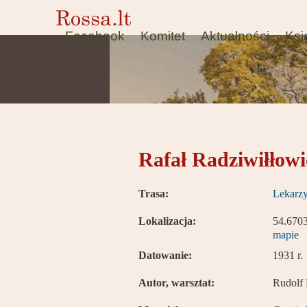
Facebook
Komitet
Aktualności
Ksi
Rafał Radziwiłłowi
Trasa:
Lekarz
Lokalizacja:
54.670
mapie
Datowanie:
1931 r.
Autor, warsztat:
Rudolf 