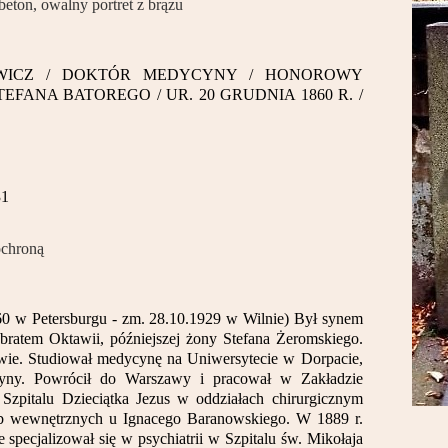
 beton, owalny portret z brązu
OWICZ / DOKTÓR MEDYCYNY / HONOROWY
FANA BATOREGO / UR. 20 GRUDNIA 1860 R. /
31
ochroną
60 w Petersburgu - zm. 28.10.1929 w Wilnie) Był synem
bratem Oktawii, późniejszej żony Stefana Żeromskiego.
e. Studiował medycynę na Uniwersytecie w Dorpacie,
yny. Powrócił do Warszawy i pracował w Zakładzie
zpitalu Dzieciątka Jezus w oddziałach chirurgicznym
b wewnętrznych u Ignacego Baranowskiego. W 1889 r.
 specjalizował się w psychiatrii w Szpitalu św. Mikołaja