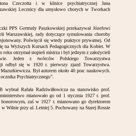
ona Czeczotta i w klinice psychiatrycznej Jana
szawskiej Lecznicy dla umysłowo chorych w Tworkach
czki PPS Gertrudy Paszkowskiej przekazywał Józefowi
li Warszawskiej, rady dotyczące symulowania choroby
isjonowany. Poświęcił się wtedy praktyce prywatnej. Od
gię na Wyższych Kursach Pedagogicznych dla Kobiet. W
o roku otrzymał stopień mistrza i był jednym z założycieli
wie. Jeden z twórców Polskiego Towarzystwa
cji odbył się w 1920 r. pierwszy zjazd Towarzystwa.
a Mazurkiewicza. Był autorem około 40 prac naukowych.
Rocznika Psychiatrycznego”.
wybrał Rafała Radziwiłłowicza na stanowisko prof.
inisterstwo mianowało go od 1 stycznia 1927 r. prof.
f. honorowym, zaś w 1927 r. mianowano go dyrektorem
j w Wilnie przy ul. Letniej 5. Pochowany na Starej Rossie