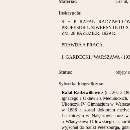
Materiał:
Granit,
Inskrypcja:
Ś + P RAFAŁ RADZIWIŁŁ
PROFESOR UNIWERSYTETU STE
ZM. 28 PAŹDZIER. 1929 R.
PRAWDA A PRACA.
J. GARDECKI / WARSZAWA / 19
Status:
objęty 
Sylwetka biograficzna:
Rafał Radziwiłłowicz
(ur. 20.12.18
Ignacego i Oktawii z Medunickich, 
Ukończył IV Gimnazjum w Warszawi
w 1886 r. został doktorem medyc
Leczniczym w Nałęczowie oraz w S
u Władysława Orłowskiego i choró
wyjechał do Sankt Petersburga, gdzie