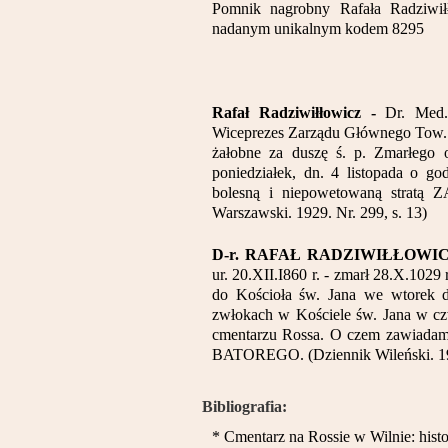
Pomnik nagrobny Rafała Radziwił
nadanym unikalnym kodem 8295
Rafał Radziwiłłowicz -
Dr. Med.
Wiceprezes Zarządu Głównego Tow. 
żałobne za duszę ś. p. Zmarłego
poniedziałek, dn. 4 listopada o g
bolesną i niepowetowaną str
Warszawski. 1929. Nr. 299, s. 13)
D-r. RAFAŁ RADZIWIŁŁOWI
ur. 20.XII.I860 r. - zmarł 28.X.1029
do Kościoła św. Jana we wtorek 
zwłokach w Kościele św. Jana w cz
cmentarzu Rossa. O czem zaw
BATOREGO. (Dziennik Wileński. 192
Bibliografia:
* Cmentarz na Rossie w Wilnie: histo