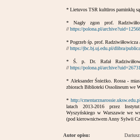
* Lietuvos TSR kultūros paminklų sąr
* Nagły zgon prof. Radziwiłło
//
https://polona.pl/archive?uid=12
* Pogrzeb śp. prof. Radziwiłłowicza /
//
https://jbc.bj.uj.edu.pl/dlibra/publ
* Ś. p. Dr. Rafał Radziwiłłow
//
https://polona.pl/archive?uid=26
* Aleksander Śnieżko. Rossa - mia
zbiorach Biblioteki Ossolineum we W
*
http://cmentarznarossie.uksw.edu.
latach 2013-2016 przez Instytu
Wyszyńskiego w Warszawie we wsp
(pod kierownictwem Anny Sylwii Cz
Autor opisu:
Dariusz