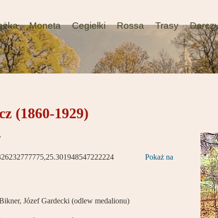
ążka
Moneta
Cegiełki
Rossa
Trasy
Darcz
cz (1860-1929)
y
326232777775,25.301948547222224
Pokaż na
Bikner, Józef Gardecki (odlew medalionu)