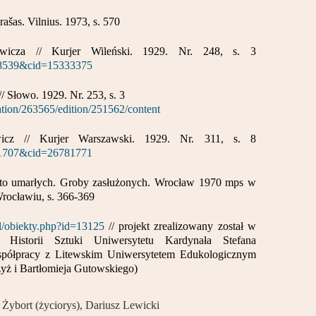
ašas. Vilnius. 1973, s. 570
wicza // Kurjer Wileński. 1929. Nr. 248, s. 3
568539&cid=15333375
/ Słowo. 1929. Nr. 253, s. 3
ication/263565/edition/251562/content
icz // Kurjer Warszawski. 1929. Nr. 311, s. 8
731707&cid=26781771
sto umarłych. Groby zasłużonych. Wrocław 1970 mps w
rocławiu, s. 366-369
pl/obiekty.php?id=13125
// projekt zrealizowany został w
t Historii Sztuki Uniwersytetu Kardynała Stefana
ółpracy z Litewskim Uniwersytetem Edukologicznym
yż i Bartłomieja Gutowskiego)
 Żybort (życiorys), Dariusz Lewicki