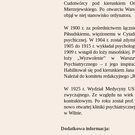
Cudotwórcy pod kierunkiem Ott
Mierzejewskiego. Po otwarciu War
objął w niej stanowisko ordynatora.
W 1900 r. za pośrednictwem łączni
Piłsudskiemu, więzionemu w Cytade
psychicznej. W 1904 r. został zdym
1905 do 1915 r. wykładał psycholo
1909 r. wstąpił do loży masońskiej. P
loży „Wyzwolenie” w Warsza
Psychiatrycznego – z jego inspira
Habilitował się pod kierunkiem Jan
Należał do komitetu redakcyjnego „
W 1925 r. Wydział Medycyny USB 
zwyczajnego. Ze względu na wiek m
kontraktowym. Po roku został pro
nowo otwartej kliniki psychiatryczne
w Wilnie.
Dodatkowa informacja: