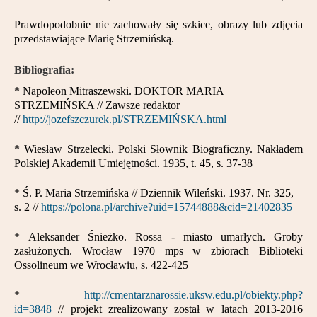
Prawdopodobnie nie zachowały się szkice, obrazy lub zdjęcia
przedstawiające Marię Strzemińską.
Bibliografia:
* Napoleon Mitraszewski. DOKTOR MARIA
STRZEMIŃSKA // Zawsze redaktor
//
http://jozefszczurek.pl/STRZEMIŃSKA.html
* Wiesław Strzelecki. Polski Słownik Biograficzny. Nakładem
Polskiej Akademii Umiejętności. 1935, t. 45, s. 37-38
* Ś. P. Maria Strzemińska // Dziennik Wileński. 1937. Nr. 325,
s. 2 //
https://polona.pl/archive?uid=15744888&cid=21402835
* Aleksander Śnieżko. Rossa - miasto umarłych. Groby
zasłużonych. Wrocław 1970 mps w zbiorach Biblioteki
Ossolineum we Wrocławiu, s. 422-425
*
http://cmentarznarossie.uksw.edu.pl/obiekty.php?
id=3848
// projekt zrealizowany został w latach 2013-2016