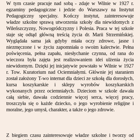
W tym czasie pracuje nad sobą - zdaje w Wilnie w 1927 r.
egzaminy pedagogiczne i jedzie do Warszawy na Instytut
Pedagogiczny specjalny. Kończy instytut, zainteresowuje
władze szkolne sprawą utworzenia szkoły dla niewidomych z
Wileńszczyzny, Nowogródczyzny i Polesia. Praca w tej szkole
staje się odtąd główną treścią życia dr. Marii Strzemińskiej.
Wyglądała sama jak gdyby miała oczy zdrowe, jasne i
niezmęczone i w życiu zapomniała o swoim kalectwie. Pełna
poświęcenia, pełna zapału, niesłychanie czynna, od rana do
wieczora była zajęta jest realizowaniem idei ulżenia życia
niewidomym. Dzięki jej inicjatywie powstało w Wilnie w 1927
r. Tow. Kuratorium nad Ociemniałymi. Głównie jej staraniem
został założony T-wo internat dla dzieci ze szkołą dla dorosłych,
kursa koszykarskie i sklepy wyrobów koszykarskich
wykonanych przez ociemniałych. Dzieciom w szkole dawała
całą siebie, dawała codziennie więcej serca, więcej pracy,
troszczyła się o każde dziecko, o jego wyrobienie religijne i
moralne, jego umysł, charakter, a także o jego zdrowie.
Z biegiem czasu zainteresowuje władze szkolne i tworzy od