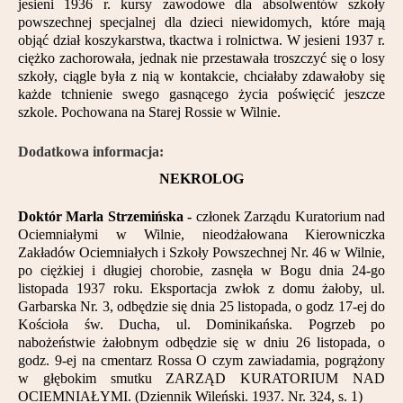
jesieni 1936 r. kursy zawodowe dla absolwentów szkoły
powszechnej specjalnej dla dzieci niewidomych, które mają
objąć dział koszykarstwa, tkactwa i rolnictwa. W jesieni 1937 r.
ciężko zachorowała, jednak nie przestawała troszczyć się o losy
szkoły, ciągle była z nią w kontakcie, chciałaby zdawałoby się
każde tchnienie swego gasnącego życia poświęcić jeszcze
szkole. Pochowana na Starej Rossie w Wilnie.
Dodatkowa informacja:
NEKROLOG
Doktór Marla Strzemińska -
członek Zarządu Kuratorium nad
Ociemniałymi w Wilnie, nieodżałowana Kierowniczka
Zakładów Ociemniałych i Szkoły Powszechnej Nr. 46 w Wilnie,
po ciężkiej i długiej chorobie, zasnęła w Bogu dnia 24-go
listopada 1937 roku. Eksportacja zwłok z domu żałoby, ul.
Garbarska Nr. 3, odbędzie się dnia 25 listopada, o godz 17-ej do
Kościoła św. Ducha, ul. Dominikańska. Pogrzeb po
nabożeństwie żałobnym odbędzie się w dniu 26 listopada, o
godz. 9-ej na cmentarz Rossa O czym zawiadamia, pogrążony
w głębokim smutku ZARZĄD KURATORIUM NAD
OCIEMNIAŁYMI. (Dziennik Wileński. 1937. Nr. 324, s. 1)