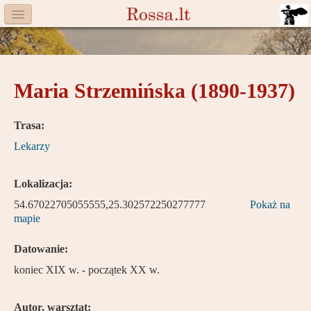
Menu
Facebook
Maria Strzemińska (1890-1937)
Komitet
Aktualności
Trasa:
Lekarzy
Książka
Moneta
Lokalizacja:
54.67022705055555,25.302572250277777
Cegiełki
Pokaż na
mapie
Rossa
Datowanie:
Trasy
koniec XIX w. - początek XX w.
Darczyńcy
Autor, warsztat: