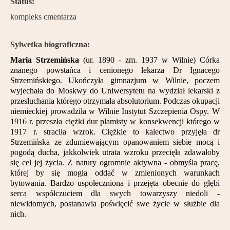
Status:
kompleks cmentarza
Sylwetka biograficzna:
Maria Strzemińska
(ur. 1890 - zm. 1937 w Wilnie) Córka
znanego powstańca i cenionego lekarza Dr Ignacego
Strzemińskiego. Ukończyła gimnazjum w Wilnie, poczem
wyjechała do Moskwy do Uniwersytetu na wydział lekarski z
przesłuchania którego otrzymała absolutorium. Podczas okupacji
niemieckiej prowadziła w Wilnie Instytut Szczepienia Ospy. W
1916 r. przeszła ciężki dur plamisty w konsekwencji którego w
1917 r. straciła wzrok. Ciężkie to kalectwo przyjęła dr
Strzemińska ze zdumiewającym opanowaniem siebie mocą i
pogodą ducha, jakkolwiek utrata wzroku przecięła zdawałoby
się cel jej życia. Z natury ogromnie aktywna - obmyśla pracę,
której by się mogła oddać w zmienionych warunkach
bytowania. Bardzo uspołeczniona i przejęta obecnie do głębi
serca współczuciem dla swych towarzyszy niedoli -
niewidomych, postanawia poświęcić swe życie w służbie dla
nich.